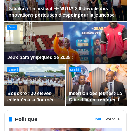
Dabakala:Le festival FEMUDA 2.0 dévoile des
innovations porteuses d’espoir pour la jeunesse
Sport
Jeux paralympiques de 2028 :
Société
Société
Bodokro : 30 élèves
Insertion des jeunes: La
célébrés à la Journée de
Côte d’Ivoire renforce le
l’Excellence du Lycée
suivi des conventions
moderne
de maîtrise d’ouvrage
Politique
déléguée
Tout
Politique