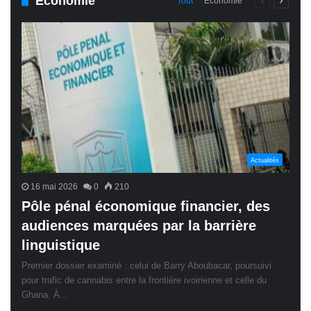
Économie
Page
Page
Tout
Économie
précédente
suivant
Actualités
16 mai 2026
0
210
Pôle pénal économique financier, des
audiences marquées par la barrière
linguistique
Premier dossier examiné : celui de Barry Aboubacar, poursuivi
pour trafic de cannabis entre la frontière ivoirienne et celle du
Ghana. À…