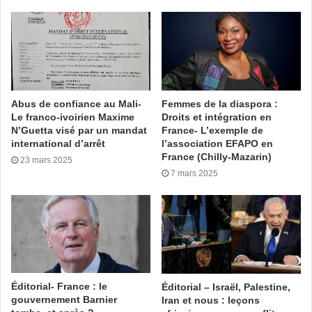
Alors que,
l’Occident
suit de près les flottes de navires
russes, Vladimir Poutine, Président de la Russie a jugé
utile de contourner toutes les restrictions pour se tourner
vers d’autres pays. Même si sa démarche tend à faire face
aux conséquences économiques liées à la mévente de ses
Abus de confiance au Mali-
Femmes de la diaspora :
produits d’hydrocarbure, il convient de relever des impacts
Le franco-ivoirien Maxime
Droits et intégration en
à plusieurs niveaux pour des pays.
N’Guetta visé par un mandat
France- L’exemple de
international d’arrêt
l’association EFAPO en
Les navires, danger
France (Chilly-Mazarin)
23 mars 2025
7 mars 2025
sécuritaire et
environnemental
Les navires utilisés par des sociétés sont pour la plupart
vieillissants. Pour les plus récents, il faut compter 8 ans
sinon ce sont plus de 20 ans pour certains. Désormais,
Éditorial- France : le
Éditorial – Israël, Palestine,
n’étant plus sous contrôle officiel de la Russie ,
gouvernement Barnier
Iran et nous : leçons