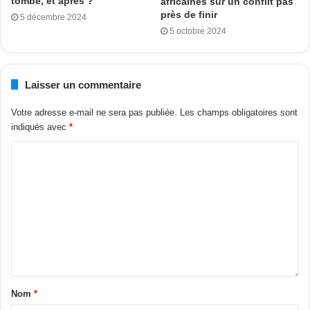
ces flottes ne respectent pas les normes sécuritaires. Il en
tombe, et après ?
africaines sur un conflit pas
près de finir
5 décembre 2024
résulte des incidents qui partent jusqu’à l’incident des
5 octobre 2024
navires avec ses produits pétroliers. Adviennent la pollution
de l’environnement et plusieurs dégâts.
Laisser un commentaire
Lire aussi:
Économie bleue &#8211; Le PAA s’impose
Votre adresse e-mail ne sera pas publiée.
Les champs obligatoires sont
Autres incidents, ce sont les assurances au noir. Parfois
indiqués avec
*
signées avec des entreprises fictives. En cas d’incident,
les charges reviennent aux pays d’accueil des flottes
russes sur les pavillons et les navires assurés à eux
seules prennent les charges. Et ce, au frais des
contribuables.
Rappelons que, ce sont plus de
500 bateaux russes
qui
sont inscrits sur la liste noire. Et l’étude réalisée par Market
intelligence and commodity en juin 2024, indique 1431
Nom
*
navires impliqués dans le transport des produits pétroliers