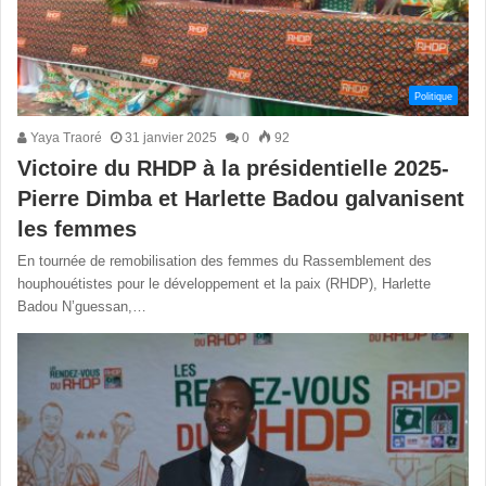
Politique
Yaya Traoré
31 janvier 2025
0
92
Victoire du RHDP à la présidentielle 2025-
Pierre Dimba et Harlette Badou galvanisent
les femmes
En tournée de remobilisation des femmes du Rassemblement des
houphouétistes pour le développement et la paix (RHDP), Harlette
Badou N’guessan,…