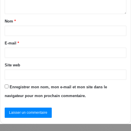
statuts, le règlement intérieur du mouvement et la liste des
responsables des différents organes à Ouattara Karim, qui
s’est engagé à plaider auprès de Cissé Bacongo,
Nom
*
Secrétaire exécutif du RHDP, pour qu’une audience soit
accordée au bureau exécutif national d’Agir Ensemble dans
E-mail
*
les prochains jours.
Touré Abdoulaye
Site web
Tags
Le mouvement Agir Ensemble
Présidentielle 2025
RHDP
Enregistrer mon nom, mon e-mail et mon site dans le
navigateur pour mon prochain commentaire.