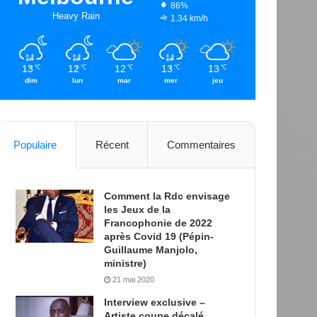
86%
Heavy Rain
1.34 km/h
13
12
12
13
13
℃
℃
℃
℃
℃
dim
lun
mar
mer
jeu
Populaire
Récent
Commentaires
Comment la Rdc envisage
les Jeux de la
Francophonie de 2022
après Covid 19 (Pépin-
Guillaume Manjolo,
ministre)
21 mai 2020
Interview exclusive –
Artiste coupe décalé