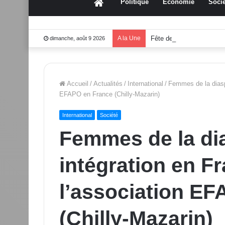
Accueil
Politique
Économie
Socié
A la Une
Fête des mères 2026:Mo
dimanche, août 9 2026
Accueil
/
Actualités
/
International
/
Femmes de la diaspo
EFAPO en France (Chilly-Mazarin)
International
Société
Femmes de la dia
intégration en F
l’association E
(Chilly-Mazarin)