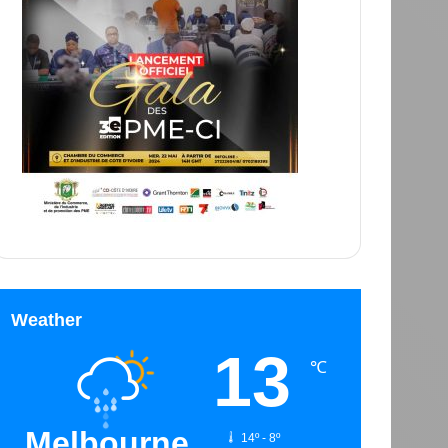
Weather
13
℃
Melbourne
14º - 8º