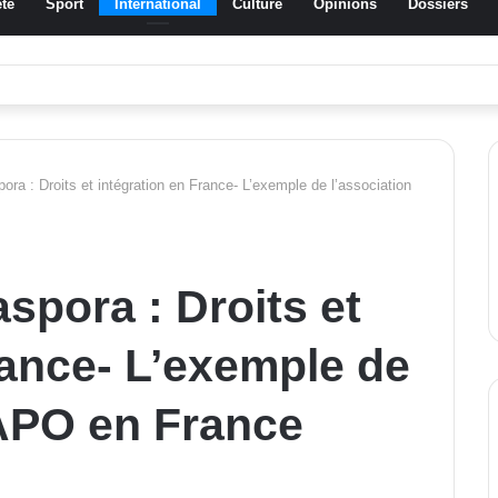
té
Sport
International
Culture
Opinions
Dossiers
ussa Traoré Koudougou rend hommage aux femmes de Morondo
ra : Droits et intégration en France- L’exemple de l’association
spora : Droits et
rance- L’exemple de
FAPO en France