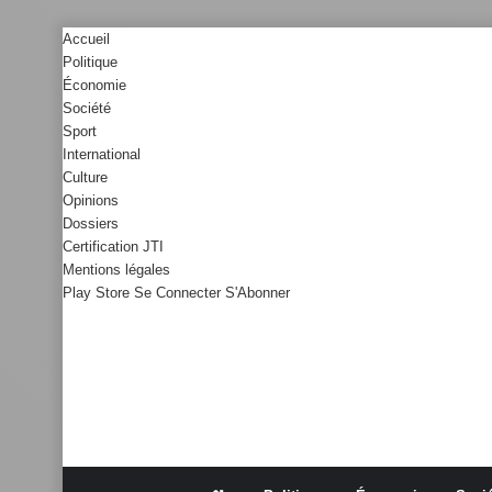
Accueil
Politique
Économie
Société
Sport
International
Culture
Opinions
Dossiers
Certification JTI
Mentions légales
Play Store
Se Connecter
S'Abonner