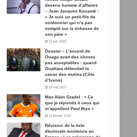
devenu homme d’affaires
– Jean Jacques Kouamé :
« Je suis un petit-fils de
cordonnier qui n’a pas
compté sur la richesse de
son père »
12 juin 2020
Dossier – L’accord de
Ouaga avait des choses
pas acceptables : quand
Ouattara défendait la
cause des mutins (Côte
d’Ivoire)
26 mai 2017
Max Alain Gradel : « Ce
que je réponds à ceux qui
m’appellent Paul Biya »
13 février 2024
Révision de la liste
électorale ivoirienne en
France : Les précisions de