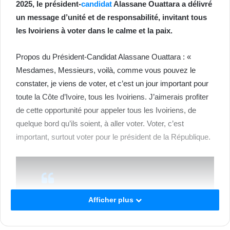
2025, le président-
candidat
Alassane Ouattara a délivré
un message d’unité et de responsabilité, invitant tous
les Ivoiriens à voter dans le calme et la paix.
Propos du Président-Candidat Alassane Ouattara : «
Mesdames, Messieurs, voilà, comme vous pouvez le
constater, je viens de voter, et c’est un jour important pour
toute la Côte d’Ivoire, tous les Ivoiriens. J’aimerais profiter
de cette opportunité pour appeler tous les Ivoiriens, de
quelque bord qu’ils soient, à aller voter. Voter, c’est
important, surtout voter pour le président de la République.
Afficher plus
un vote important qui permettra à
chacun de nous d’exprimer son
souhait