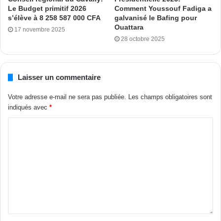
voudrais les remercier. Je remercie chacune et chacun de
Le Budget primitif 2026
Comment Youssouf Fadiga a
s’élève à 8 258 587 000 CFA
galvanisé le Bafing pour
vous de diffuser ce message, et je souhaite que l’élection
Ouattara
17 novembre 2025
se termine bien, et que nous ayons les résultats, en tout
28 octobre 2025
cas, au plus tard demain. Je vous remercie. »
Tags
Alassane Ouattara
Côte d’Ivoire
Élection présidentielle
Laisser un commentaire
paix
préservation
Votre adresse e-mail ne sera pas publiée.
Les champs obligatoires sont
indiqués avec
*