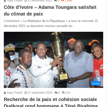
Yaya Traoré
21 décembre 2021
0
1 896
Côte d’Ivoire​ – Adama Toungara satisfait
du climat de paix ​
L’Institution «​ Le Médiateur de la République​ » a tenu le mercredi 15
décembre 2021 sa deuxième session annuelle du…
Société
Yaya Traoré
27 septembre 2021
0
210
Recherche de la paix et cohésion sociale
Duékoué rend hommage à Téné Birahima