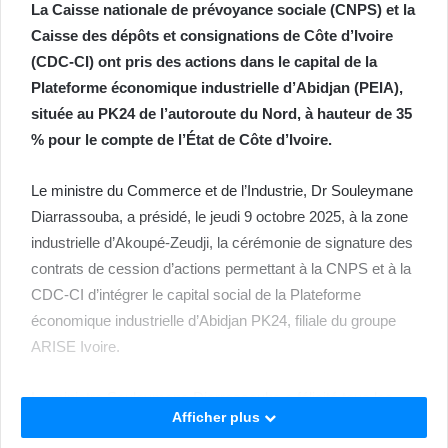
La Caisse nationale de prévoyance sociale (CNPS) et la
Caisse des dépôts et consignations de Côte d’Ivoire
(CDC-CI) ont pris des actions dans le capital de la
Plateforme économique industrielle d’Abidjan (PEIA),
située au PK24 de l’autoroute du Nord, à hauteur de 35
% pour le compte de l’État de Côte d’Ivoire.
Le ministre du Commerce et de l’Industrie, Dr Souleymane
Diarrassouba, a présidé, le jeudi 9 octobre 2025, à la zone
industrielle d’Akoupé-Zeudji, la cérémonie de signature des
contrats de cession d’actions permettant à la CNPS et à la
CDC-CI d’intégrer le capital social de la Plateforme
économique industrielle d’Abidjan PK24, filiale du groupe
ARISE Ivoire.
Le ministre Souleymane Diarrassouba a félicité tous les
Afficher plus
acteurs qui ont contribué à la prise de participation des