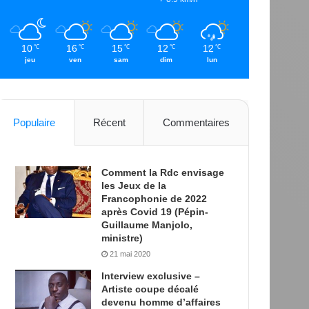
10
16
15
12
12
℃
℃
℃
℃
℃
jeu
ven
sam
dim
lun
Populaire
Récent
Commentaires
Comment la Rdc envisage
les Jeux de la
Francophonie de 2022
après Covid 19 (Pépin-
Guillaume Manjolo,
ministre)
21 mai 2020
Interview exclusive –
Artiste coupe décalé
devenu homme d’affaires