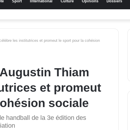
té
Sport
International
Culture
Opinions
Dossiers
a Traoré Koudougou rend hommage aux femmes de Morondo
èbre les institutrices et promeut le sport pour la cohésion
Augustin Thiam
tutrices et promeut
cohésion sociale
de handball de la 3e édition des
iation