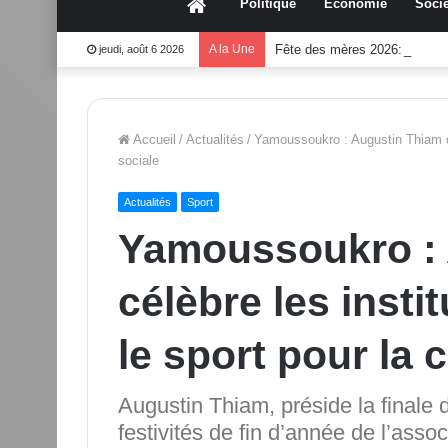
Accueil
Politique
Économie
Socié
A la Une
Fête des mères 2026:Mouss
jeudi, août 6 2026
Accueil
/
Actualités
/
Yamoussoukro : Augustin Thiam cél
sociale
Actualités
Sport
Yamoussoukro : 
célèbre les insti
le sport pour la 
Augustin Thiam, préside la finale 
festivités de fin d’année de l’assoc