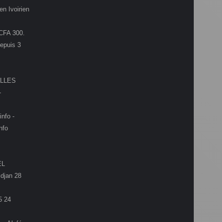
en Ivoirien
.CFA 300.
depuis 3
LLES
-
info -
nfo
EL
djan 28
5 24