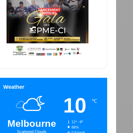
Weather
10
℃
Melbourne
11º - 9º
88%
Scattered Clouds
0.9 km/h