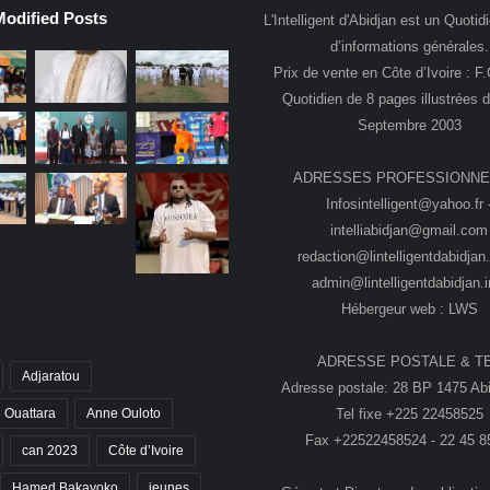
Modified Posts
L'Intelligent d'Abidjan est un Quotidi
d’informations générales.
Prix de vente en Côte d’Ivoire : F
Quotidien de 8 pages illustrées 
Septembre 2003
ADRESSES PROFESSIONNE
Infosintelligent@yahoo.fr 
intelliabidjan@gmail.com
redaction@lintelligentdabidjan.
admin@lintelligentdabidjan.i
Hébergeur web : LWS
ADRESSE POSTALE & T
Adjaratou
Adresse postale: 28 BP 1475 Abi
Tel fixe +225 22458525
 Ouattara
Anne Ouloto
Fax +22522458524 - 22 45 8
can 2023
Côte d’Ivoire
Hamed Bakayoko
jeunes