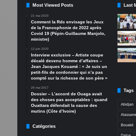
Most Viewed Posts
Last 
21 mai 2020
Comment la Rdc envisage les Jeux
de la Francophonie de 2022 après
Covid 19 (Pépin-Guillaume Manjolo,
ministre)
12 juin 2020
Interview exclusive – Artiste coupe
décalé devenu homme d’affaires –
Jean Jacques Kouamé : « Je suis un
petit-fils de cordonnier qui n’a pas
compté sur la richesse de son père »
26 mai 2017
Tags
Dossier – L’accord de Ouaga avait
des choses pas acceptables : quand
Abidjan
Ouattara défendait la cause des
mutins (Côte d’Ivoire)
Alassane
Bouaké
Catégories
Daloa