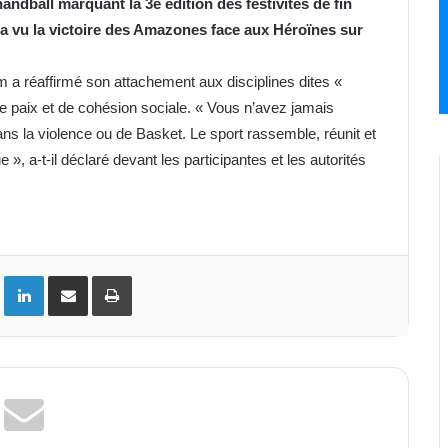
andball marquant la 3e édition des festivités de fin
 a vu la victoire des Amazones face aux Héroïnes sur
m a réaffirmé son attachement aux disciplines dites «
 paix et de cohésion sociale. « Vous n’avez jamais
ans la violence ou de Basket. Le sport rassemble, réunit et
 », a-t-il déclaré devant les participantes et les autorités
ok
Twitter
Linkedin
Partager par email
Imprimer