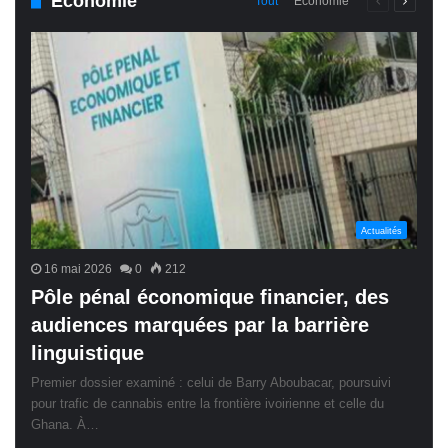
Économie
Page
Page
Tout
Économie
précédente
suivant
Actualités
16 mai 2026
0
212
Pôle pénal économique financier, des
audiences marquées par la barrière
linguistique
Premier dossier examiné : celui de Barry Aboubacar, poursuivi
pour trafic de cannabis entre la frontière ivoirienne et celle du
Ghana. À…