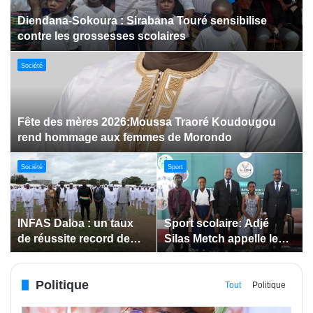
Dabakala:Le festival FEMUDA 2.0 dévoile des
innovations porteuses d’espoir pour la jeunesse
Sport
Jeux paralympiques de 2028 :
Société
Société
Bodokro : 30 élèves
Insertion des jeunes: La
célébrés à la Journée de
Côte d’Ivoire renforce le
l’Excellence du Lycée
suivi des conventions
moderne
de maîtrise d’ouvrage
Politique
déléguée
Tout
Politique