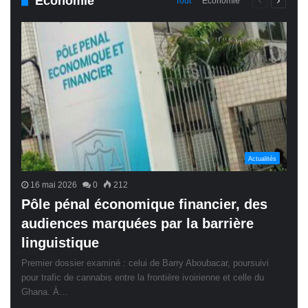
Économie
Page
Page
Tout
Économie
précédente
suivant
Actualités
16 mai 2026
0
212
Pôle pénal économique financier, des
audiences marquées par la barrière
linguistique
Premier dossier examiné : celui de Barry Aboubacar, poursuivi
pour trafic de cannabis entre la frontière ivoirienne et celle du
Ghana. À…