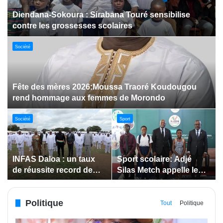
Dabakala:Le festival FEMUDA 2.0 dévoile des
innovations porteuses d’espoir pour la jeunesse
Sport
Jeux paralympiques de 2028 :
Société
Société
Bodokro : 30 élèves
Insertion des jeunes: La
célébrés à la Journée de
Côte d’Ivoire renforce le
l’Excellence du Lycée
suivi des conventions
moderne
de maîtrise d’ouvrage
Politique
déléguée
Tout
Politique