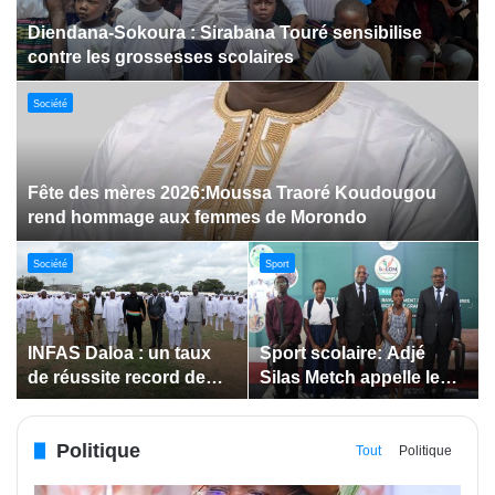
Dabakala:Le festival FEMUDA 2.0 dévoile des
innovations porteuses d’espoir pour la jeunesse
Sport
Jeux paralympiques de 2028 :
Société
Société
Bodokro : 30 élèves
Insertion des jeunes: La
célébrés à la Journée de
Côte d’Ivoire renforce le
l’Excellence du Lycée
suivi des conventions
moderne
de maîtrise d’ouvrage
Politique
déléguée
Tout
Politique