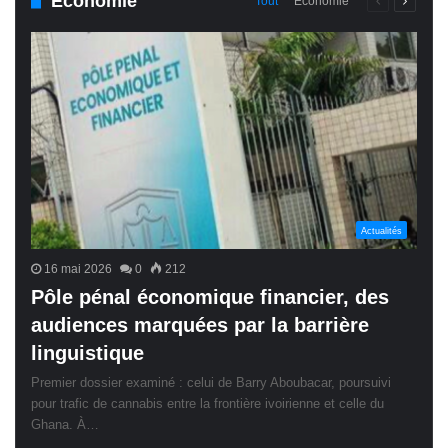
Économie
Page
Page
Tout
Économie
précédente
suivant
Actualités
16 mai 2026
0
212
Pôle pénal économique financier, des
audiences marquées par la barrière
linguistique
Premier dossier examiné : celui de Barry Aboubacar, poursuivi
pour trafic de cannabis entre la frontière ivoirienne et celle du
Ghana. À…