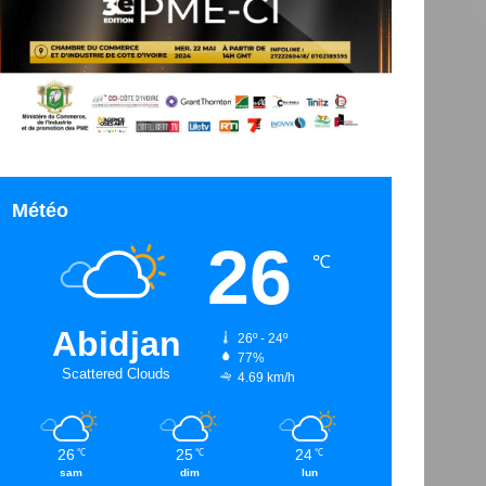
Météo
26
℃
Abidjan
26º - 24º
77%
Scattered Clouds
4.69 km/h
26
25
24
℃
℃
℃
sam
dim
lun