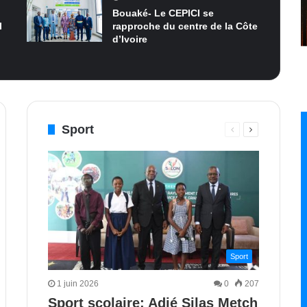
Bouaké- Le CEPICI se
I
rapproche du centre de la Côte
d’Ivoire
Sport
Page
Page
e
nte
précédente
suivante
Sport
1 juin 2026
0
207
Sport scolaire: Adjé Silas Metch