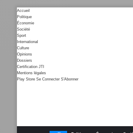
Accueil
Politique
Économie
Société
Sport
International
Culture
Opinions
Dossiers
Certification JTI
Mentions légales
Play Store
Se Connecter
S'Abonner