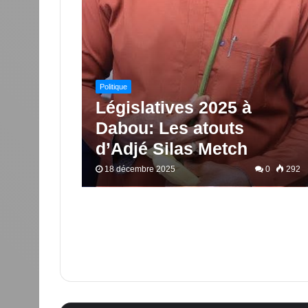
Politique
Législatives 2025 à
Dabou: Les atouts
d’Adjé Silas Metch
18 décembre 2025
0
292