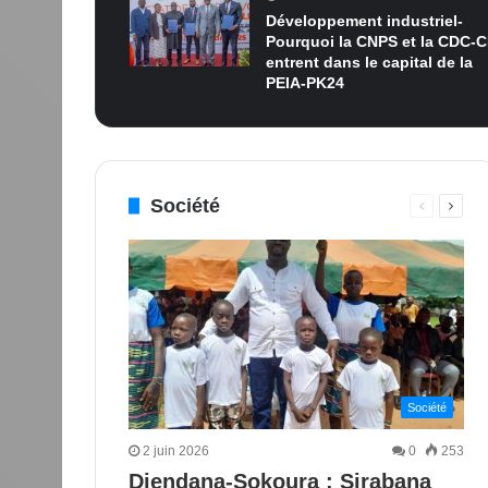
Développement industriel-
Pourquoi la CNPS et la CDC-C
entrent dans le capital de la
PEIA-PK24
Société
Page
Page
précédent
suiva
Société
2 juin 2026
0
253
Diendana-Sokoura : Sirabana