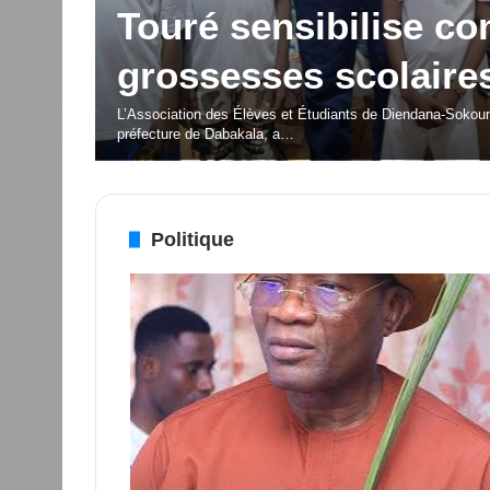
porteuses d’espoir p
é Silas
jeunesse
cteur
OISSU
La deuxième édition du Festival des Musiques et Danses
Politique