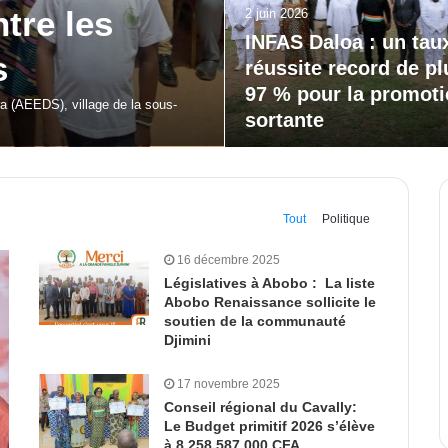
20 mai 2026
our la
Bodokro : 30 élèves
célébrés à la Journé
l’Excellence du Lycé
moderne
 de Dabakala (FEMUDA 2.0) a été…
Tout
Politique
16 décembre 2025
Législatives à Abobo : La liste
Abobo Renaissance sollicite le
soutien de la communauté
Djimini
17 novembre 2025
Conseil régional du Cavally:
Le Budget primitif 2026 s’élève
à 8 258 587 000 CFA