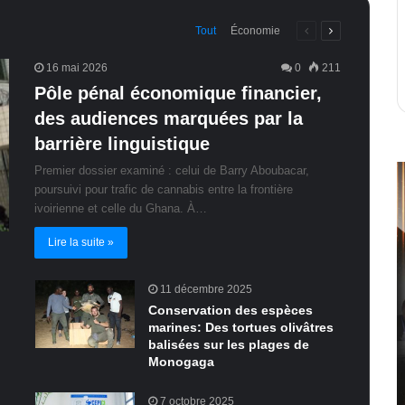
Page
Page
Tout
Économie
précédente
suivante
16 mai 2026
0
211
Pôle pénal économique financier,
des audiences marquées par la
barrière linguistique
Premier dossier examiné : celui de Barry Aboubacar,
poursuivi pour trafic de cannabis entre la frontière
ivoirienne et celle du Ghana. À…
Lire la suite »
11 décembre 2025
Conservation des espèces
marines: Des tortues olivâtres
balisées sur les plages de
Monogaga
7 octobre 2025