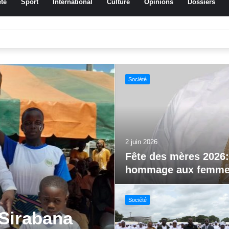
té
Sport
International
Culture
Opinions
Dossiers
ssa Traoré Koudougou rend hommage aux femmes de Morondo
Sport
29 mai 2026
Jeux paralympiques 
al FEMUDA
Société
vations