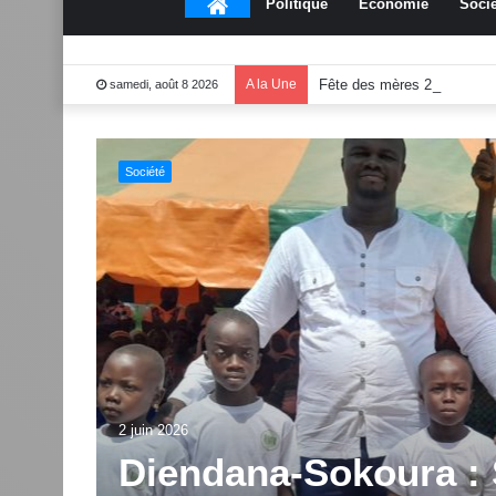
Accueil
Politique
Économie
Socié
A la Une
Fête des mères 2026:Mou
samedi, août 8 2026
Culture
end
1 juin 2026
Dabakala:Le festiv
2.0 dévoile des inno