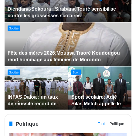
Dabakala:Le festival FEMUDA 2.0 dévoile des
innovations porteuses d’espoir pour la jeunesse
Sport
Jeux paralympiques de 2028 :
Société
Société
Bodokro : 30 élèves
Insertion des jeunes: La
célébrés à la Journée de
Côte d’Ivoire renforce le
l’Excellence du Lycée
suivi des conventions
moderne
de maîtrise d’ouvrage
Politique
déléguée
Tout
Politique