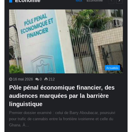
Économie
Page
Page
Tout
Économie
précédente
suivant
Actualités
16 mai 2026
0
212
Pôle pénal économique financier, des
audiences marquées par la barrière
linguistique
Premier dossier examiné : celui de Barry Aboubacar, poursuivi
pour trafic de cannabis entre la frontière ivoirienne et celle du
Ghana. À…