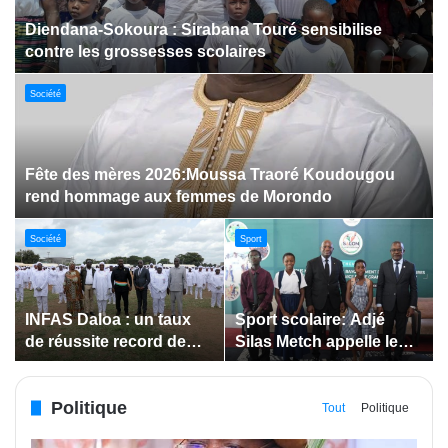
Dabakala:Le festival FEMUDA 2.0 dévoile des
innovations porteuses d’espoir pour la jeunesse
Sport
Jeux paralympiques de 2028 :
Société
Société
Bodokro : 30 élèves
Insertion des jeunes: La
célébrés à la Journée de
Côte d’Ivoire renforce le
l’Excellence du Lycée
suivi des conventions
moderne
de maîtrise d’ouvrage
Politique
déléguée
Tout
Politique