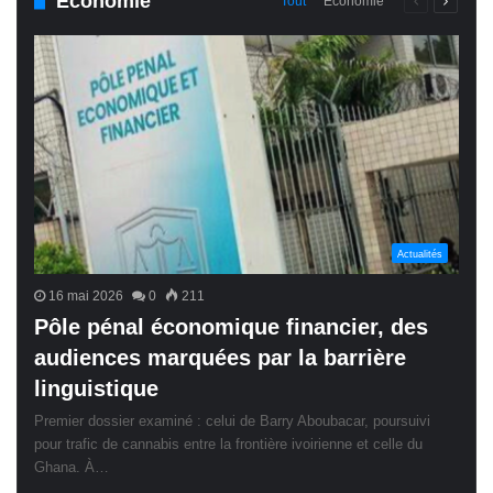
Économie
Page
Page
Tout
Économie
précédente
suivant
Actualités
16 mai 2026
0
211
Pôle pénal économique financier, des
audiences marquées par la barrière
linguistique
Premier dossier examiné : celui de Barry Aboubacar, poursuivi
pour trafic de cannabis entre la frontière ivoirienne et celle du
Ghana. À…