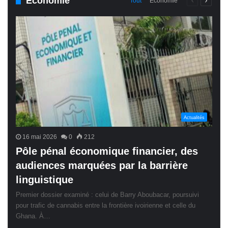
Économie
Page
Page
Tout
Économie
précédente
suivant
Actualités
16 mai 2026
0
212
Pôle pénal économique financier, des
audiences marquées par la barrière
linguistique
Premier dossier examiné : celui de Barry Aboubacar, poursuivi
pour trafic de cannabis entre la frontière ivoirienne et celle du
Ghana. À…