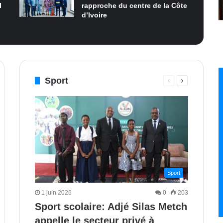
I
rapproche du centre de la Côte
d’Ivoire
Sport
Page
Page
e
nte
précédente
suivante
Sport
1 juin 2026
0
203
Sport scolaire: Adjé Silas Metch
appelle le secteur privé à