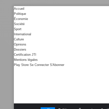
Accueil
Politique
Économie
Société
Sport
International
Culture
Opinions
Dossiers
Certification JTI
Mentions légales
Play Store
Se Connecter
S'Abonner