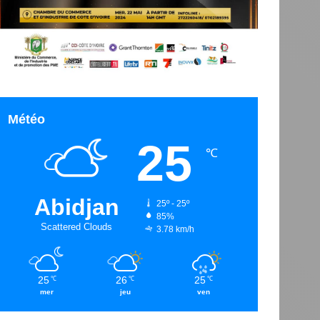
Météo
25
℃
Abidjan
25º - 25º
85%
Scattered Clouds
3.78 km/h
25
26
25
℃
℃
℃
mer
jeu
ven