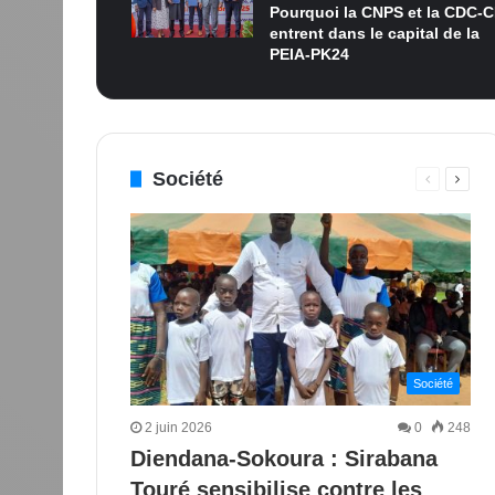
Pourquoi la CNPS et la CDC-C
entrent dans le capital de la
PEIA-PK24
Société
Page
Page
précédent
suiva
Société
2 juin 2026
0
248
Diendana-Sokoura : Sirabana
Touré sensibilise contre les