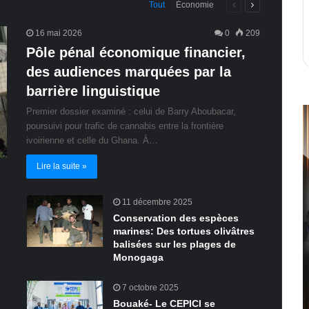
Page
Page
Tout
Économie
précédente
suivante
16 mai 2026
0
209
Pôle pénal économique financier,
des audiences marquées par la
barrière linguistique
Premier dossier examiné : celui de Barry Aboubacar,
poursuivi pour trafic de cannabis entre la frontière
ivoirienne et celle du Ghana. À…
Lire la suite »
11 décembre 2025
Conservation des espèces
marines: Des tortues olivâtres
balisées sur les plages de
Monogaga
7 octobre 2025
Bouaké- Le CEPICI se