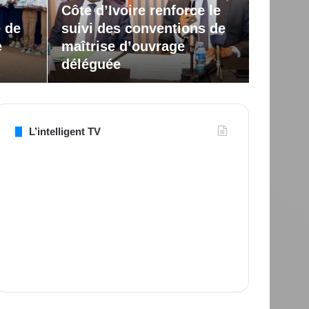
Côte d’Ivoire renforce le
gro
e de
suivi des conventions de
e
maîtrise d’ouvrage
L’Associat
déléguée
préfecture
L’intelligent TV