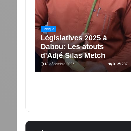
Politique
Législatives 2025 à
Dabou: Les atouts
d’Adjé Silas Metch
18 décembre 2025
0
287