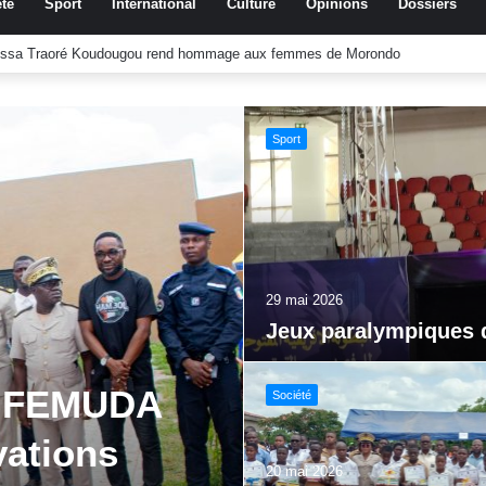
té
Sport
International
Culture
Opinions
Dossiers
réussite record de plus de 97 % pour la promotion sortante
Sport
29 mai 2026
Jeux paralympiques 
al FEMUDA
Société
vations
20 mai 2026