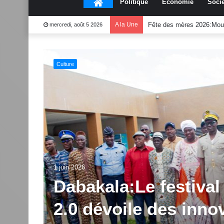
Accueil
Politique
Économie
Socié
A la Une
INFAS Daloa : un taux de 
mercredi, août 5 2026
Culture
end
1 juin 2026
Dabakala:Le festiv
2.0 dévoile des inno