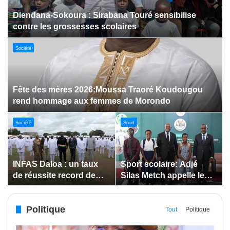
Dabakala:Le festival FEMUDA 2.0 dévoile des
innovations porteuses d’espoir pour la jeunesse
Sport
Jeux paralympiques de 2028 :
Société
Société
Bodokro : 30 élèves
Insertion des jeunes: La
célébrés à la Journée de
Côte d’Ivoire renforce le
l’Excellence du Lycée
suivi des conventions
moderne
de maîtrise d’ouvrage
Politique
déléguée
Tout
Politique