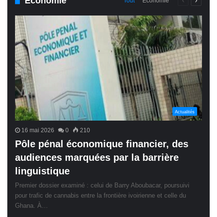
Économie
Page
Page
Tout
Économie
précédente
suivant
Actualités
16 mai 2026
0
210
Pôle pénal économique financier, des
audiences marquées par la barrière
linguistique
Premier dossier examiné : celui de Barry Aboubacar, poursuivi
pour trafic de cannabis entre la frontière ivoirienne et celle du
Ghana. À…