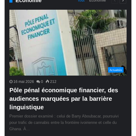
Économie
Page
Page
Tout
Économie
précédente
suivant
Actualités
16 mai 2026
0
212
Pôle pénal économique financier, des
audiences marquées par la barrière
linguistique
Premier dossier examiné : celui de Barry Aboubacar, poursuivi
pour trafic de cannabis entre la frontière ivoirienne et celle du
Ghana. À…