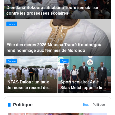
Dabakala:Le festival FEMUDA 2.0 dévoile des
innovations porteuses d’espoir pour la jeunesse
Sport
Jeux paralympiques de 2028 :
Société
Société
Bodokro : 30 élèves
Insertion des jeunes: La
célébrés à la Journée de
Côte d’Ivoire renforce le
l’Excellence du Lycée
suivi des conventions
moderne
de maîtrise d’ouvrage
Politique
déléguée
Tout
Politique