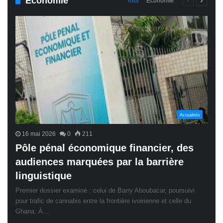
Économie
Page
Page
Tout
Économie
précédente
suivant
Actualités
16 mai 2026
0
211
Pôle pénal économique financier, des
audiences marquées par la barrière
linguistique
Premier dossier examiné : celui de Barry Aboubacar, poursuivi
pour trafic de cannabis entre la frontière ivoirienne et celle du
Ghana. À…