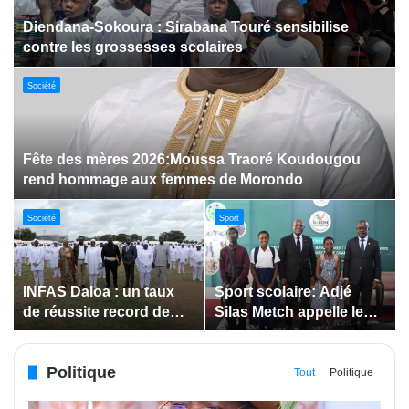
Dabakala:Le festival FEMUDA 2.0 dévoile des
innovations porteuses d’espoir pour la jeunesse
Sport
Jeux paralympiques de 2028 :
Société
Société
Bodokro : 30 élèves
Insertion des jeunes: La
célébrés à la Journée de
Côte d’Ivoire renforce le
l’Excellence du Lycée
suivi des conventions
moderne
de maîtrise d’ouvrage
Politique
déléguée
Tout
Politique