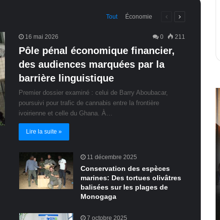
Page
Page
Tout
Économie
précédente
suivante
16 mai 2026
0
211
Pôle pénal économique financier,
des audiences marquées par la
barrière linguistique
Premier dossier examiné : celui de Barry Aboubacar,
poursuivi pour trafic de cannabis entre la frontière
ivoirienne et celle du Ghana. À…
Lire la suite »
11 décembre 2025
Conservation des espèces
marines: Des tortues olivâtres
balisées sur les plages de
Monogaga
7 octobre 2025