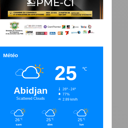
Météo
25
℃
Abidjan
26º - 24º
77%
Scattered Clouds
2.89 km/h
26
25
25
℃
℃
℃
sam
dim
lun