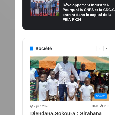
Développement industriel-
Pourquoi la CNPS et la CDC-C
entrent dans le capital de la
PEIA-PK24
Société
Page
Page
précédent
suiva
Société
2 juin 2026
0
253
Diendana-Sokoura : Sirabana