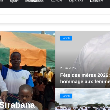
té
Sport
International
Culture
Opinions
Dossiers
ssa Traoré Koudougou rend hommage aux femmes de Morondo
Sport
29 mai 2026
Jeux paralympiques 
al FEMUDA
Société
vations