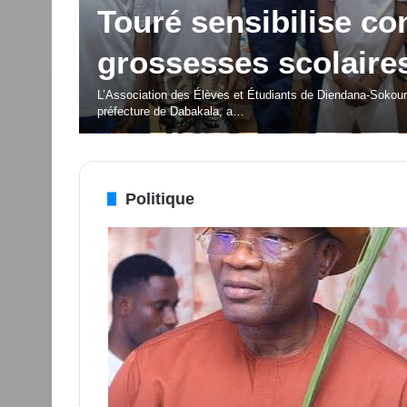
porteuses d’espoir p
é Silas
jeunesse
cteur
OISSU
La deuxième édition du Festival des Musiques et Danses
Politique