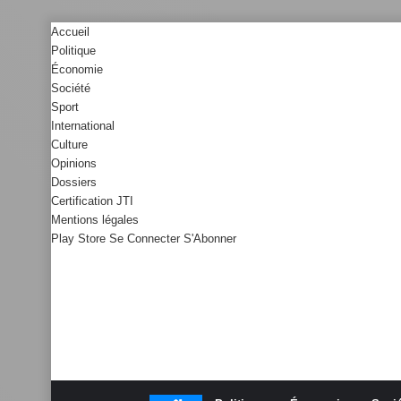
Accueil
Politique
Économie
Société
Sport
International
Culture
Opinions
Dossiers
Certification JTI
Mentions légales
Play Store
Se Connecter
S'Abonner