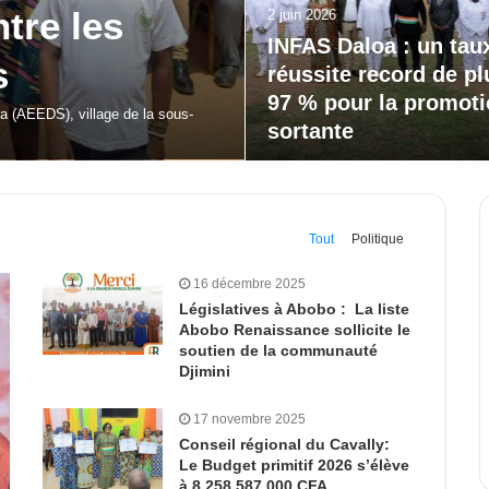
20 mai 2026
our la
Bodokro : 30 élèves
célébrés à la Journé
l’Excellence du Lycé
moderne
 de Dabakala (FEMUDA 2.0) a été…
Tout
Politique
16 décembre 2025
Législatives à Abobo : La liste
Abobo Renaissance sollicite le
soutien de la communauté
Djimini
17 novembre 2025
Conseil régional du Cavally:
Le Budget primitif 2026 s’élève
à 8 258 587 000 CFA