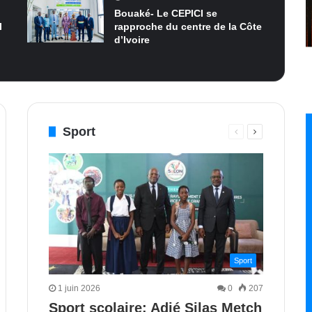
Bouaké- Le CEPICI se
I
rapproche du centre de la Côte
d’Ivoire
Sport
Page
Page
e
nte
précédente
suivante
Sport
1 juin 2026
0
207
Sport scolaire: Adjé Silas Metch