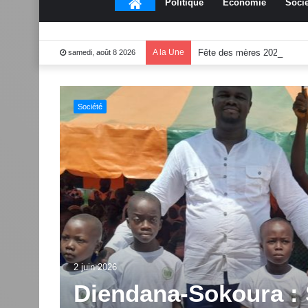
Accueil
Politique
Économie
Socié
A la Une
Fête des mères 2026:Mou
samedi, août 8 2026
Culture
end
1 juin 2026
Dabakala:Le festiv
2.0 dévoile des inno