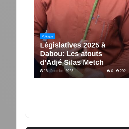
Politique
Législatives 2025 à
Dabou: Les atouts
d’Adjé Silas Metch
18 décembre 2025
0
292