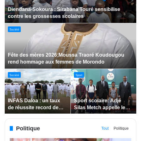
Dabakala:Le festival FEMUDA 2.0 dévoile des
innovations porteuses d’espoir pour la jeunesse
Sport
Jeux paralympiques de 2028 :
Société
Société
Bodokro : 30 élèves
Insertion des jeunes: La
célébrés à la Journée de
Côte d’Ivoire renforce le
l’Excellence du Lycée
suivi des conventions
moderne
de maîtrise d’ouvrage
Politique
déléguée
Tout
Politique