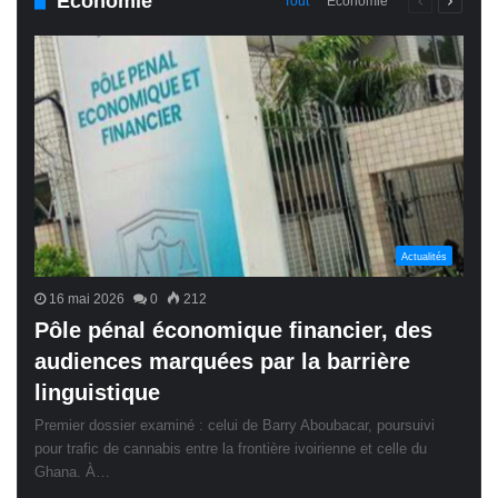
Économie
Page
Page
Tout
Économie
précédente
suivant
Actualités
16 mai 2026
0
212
Pôle pénal économique financier, des
audiences marquées par la barrière
linguistique
Premier dossier examiné : celui de Barry Aboubacar, poursuivi
pour trafic de cannabis entre la frontière ivoirienne et celle du
Ghana. À…