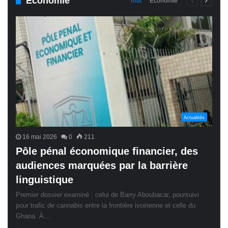
Économie
Page
Page
Tout
Économie
précédente
suivant
Actualités
16 mai 2026
0
211
Pôle pénal économique financier, des
audiences marquées par la barrière
linguistique
Premier dossier examiné : celui de Barry Aboubacar, poursuivi
pour trafic de cannabis entre la frontière ivoirienne et celle du
Ghana. À…