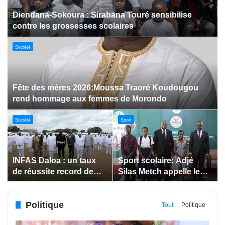
Dabakala:Le festival FEMUDA 2.0 dévoile des
innovations porteuses d’espoir pour la jeunesse
Sport
Jeux paralympiques de 2028 :
Société
Société
Bodokro : 30 élèves
Insertion des jeunes: La
célébrés à la Journée de
Côte d’Ivoire renforce le
l’Excellence du Lycée
suivi des conventions
moderne
de maîtrise d’ouvrage
Politique
déléguée
Tout
Politique