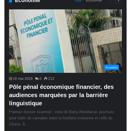
Économie
Page
Page
Tout
Économie
précédente
suivant
Actualités
16 mai 2026
0
212
Pôle pénal économique financier, des
audiences marquées par la barrière
linguistique
Premier dossier examiné : celui de Barry Aboubacar, poursuivi
pour trafic de cannabis entre la frontière ivoirienne et celle du
Ghana. À…