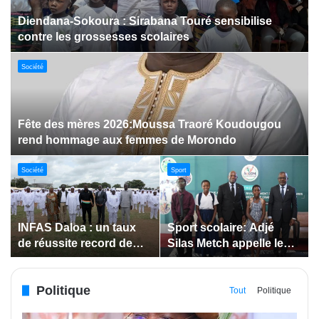
Dabakala:Le festival FEMUDA 2.0 dévoile des
innovations porteuses d’espoir pour la jeunesse
Sport
Jeux paralympiques de 2028 :
Société
Société
Bodokro : 30 élèves
Insertion des jeunes: La
célébrés à la Journée de
Côte d’Ivoire renforce le
l’Excellence du Lycée
suivi des conventions
moderne
de maîtrise d’ouvrage
Politique
déléguée
Tout
Politique