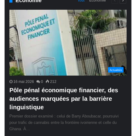
Économie
Page
Page
Tout
Économie
précédente
suivant
Actualités
16 mai 2026
0
212
Pôle pénal économique financier, des
audiences marquées par la barrière
linguistique
Premier dossier examiné : celui de Barry Aboubacar, poursuivi
pour trafic de cannabis entre la frontière ivoirienne et celle du
Ghana. À…