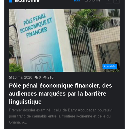
Économie
Page
Page
Tout
Économie
précédente
suivant
Actualités
16 mai 2026
0
210
Pôle pénal économique financier, des
audiences marquées par la barrière
linguistique
Premier dossier examiné : celui de Barry Aboubacar, poursuivi
pour trafic de cannabis entre la frontière ivoirienne et celle du
Ghana. À…