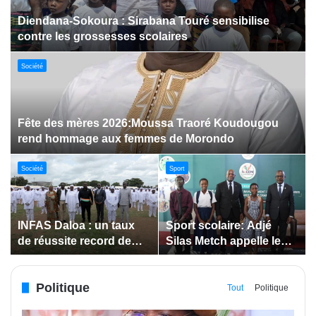
Dabakala:Le festival FEMUDA 2.0 dévoile des
innovations porteuses d’espoir pour la jeunesse
Sport
Jeux paralympiques de 2028 :
Société
Société
Bodokro : 30 élèves
Insertion des jeunes: La
célébrés à la Journée de
Côte d’Ivoire renforce le
l’Excellence du Lycée
suivi des conventions
moderne
de maîtrise d’ouvrage
Politique
déléguée
Tout
Politique