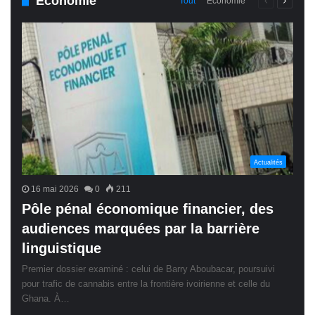
Économie
Page
Page
Tout
Économie
précédente
suivant
Actualités
16 mai 2026
0
211
Pôle pénal économique financier, des
audiences marquées par la barrière
linguistique
Premier dossier examiné : celui de Barry Aboubacar, poursuivi
pour trafic de cannabis entre la frontière ivoirienne et celle du
Ghana. À…