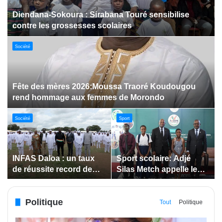
Dabakala:Le festival FEMUDA 2.0 dévoile des
innovations porteuses d’espoir pour la jeunesse
Sport
Jeux paralympiques de 2028 :
Société
Société
Bodokro : 30 élèves
Insertion des jeunes: La
célébrés à la Journée de
Côte d’Ivoire renforce le
l’Excellence du Lycée
suivi des conventions
moderne
de maîtrise d’ouvrage
Politique
déléguée
Tout
Politique