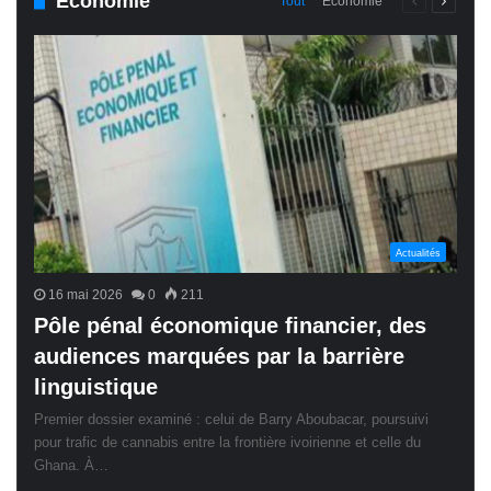
Économie
Page
Page
Tout
Économie
précédente
suivant
Actualités
16 mai 2026
0
211
Pôle pénal économique financier, des
audiences marquées par la barrière
linguistique
Premier dossier examiné : celui de Barry Aboubacar, poursuivi
pour trafic de cannabis entre la frontière ivoirienne et celle du
Ghana. À…