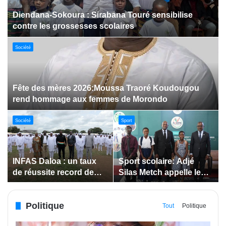
Dabakala:Le festival FEMUDA 2.0 dévoile des
innovations porteuses d’espoir pour la jeunesse
Sport
Jeux paralympiques de 2028 :
Société
Société
Bodokro : 30 élèves
Insertion des jeunes: La
célébrés à la Journée de
Côte d’Ivoire renforce le
l’Excellence du Lycée
suivi des conventions
moderne
de maîtrise d’ouvrage
Politique
déléguée
Tout
Politique