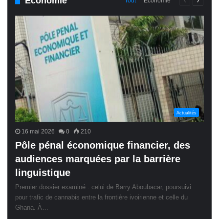
Économie
Page
Page
Tout
Économie
précédente
suivant
Actualités
16 mai 2026
0
210
Pôle pénal économique financier, des
audiences marquées par la barrière
linguistique
Premier dossier examiné : celui de Barry Aboubacar, poursuivi
pour trafic de cannabis entre la frontière ivoirienne et celle du
Ghana. À…