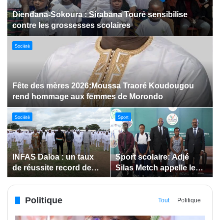
Dabakala:Le festival FEMUDA 2.0 dévoile des
innovations porteuses d’espoir pour la jeunesse
Sport
Jeux paralympiques de 2028 :
Société
Société
Bodokro : 30 élèves
Insertion des jeunes: La
célébrés à la Journée de
Côte d’Ivoire renforce le
l’Excellence du Lycée
suivi des conventions
moderne
de maîtrise d’ouvrage
Politique
déléguée
Tout
Politique