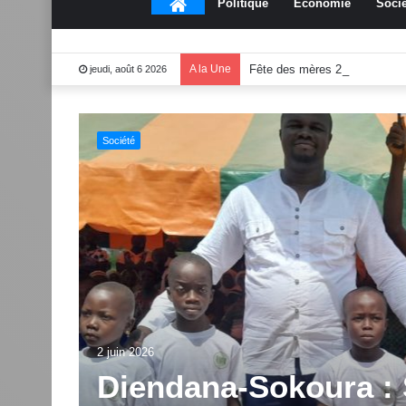
Accueil
Politique
Économie
Socié
A la Une
Fête des mères 2026:Mouss
jeudi, août 6 2026
Culture
end
1 juin 2026
Dabakala:Le festiv
2.0 dévoile des inno