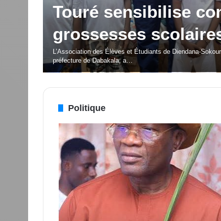
porteuses d’espoir p
é Silas
jeunesse
cteur
OISSU
La deuxième édition du Festival des Musiques et Danses
Politique