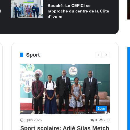
Bouaké- Le CEPICI se
I
rapproche du centre de la Côte
d’Ivoire
Sport
Page
Page
e
nte
précédente
suivante
Sport
1 juin 2026
0
203
Sport scolaire: Adjé Silas Metch