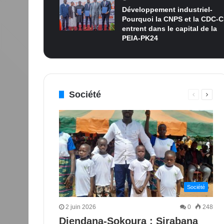
Développement industriel-
Pourquoi la CNPS et la CDC-C
entrent dans le capital de la
PEIA-PK24
Société
Page
Page
précédent
suiva
Société
2 juin 2026
0
248
Diendana-Sokoura : Sirabana