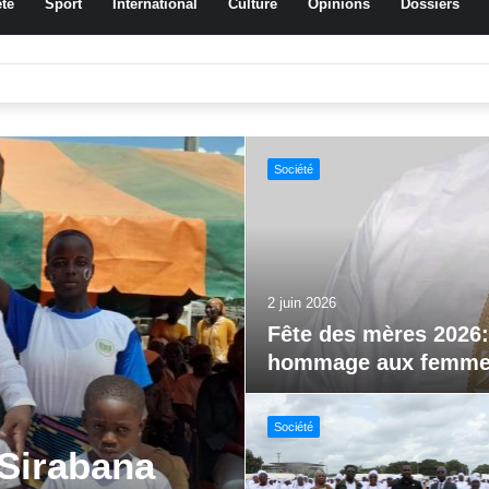
té
Sport
International
Culture
Opinions
Dossiers
a Traoré Koudougou rend hommage aux femmes de Morondo
Sport
29 mai 2026
Jeux paralympiques 
al FEMUDA
Société
vations