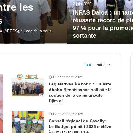
20 mai 2026
our la
Bodokro : 30 élèves
célébrés à la Journé
l’Excellence du Lycé
moderne
 de Dabakala (FEMUDA 2.0) a été…
Tout
Politique
16 décembre 2025
Législatives à Abobo : La liste
Abobo Renaissance sollicite le
soutien de la communauté
Djimini
17 novembre 2025
Conseil régional du Cavally:
Le Budget primitif 2026 s’élève
à 8 258 587 000 CFA