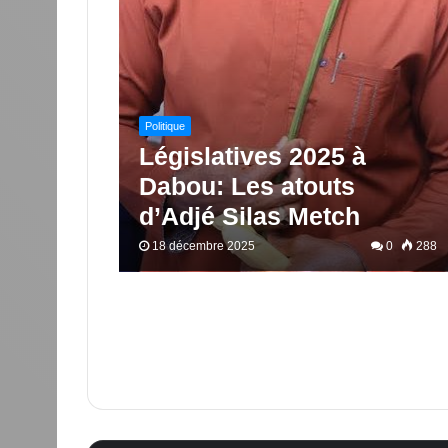
Politique
Législatives 2025 à
Dabou: Les atouts
d’Adjé Silas Metch
18 décembre 2025
0
288