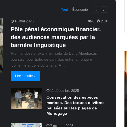
Page
Page
Tout
Économie
précédente
suivante
16 mai 2026
0
210
Pôle pénal économique financier,
des audiences marquées par la
barrière linguistique
Premier dossier examiné : celui de Barry Aboubacar,
poursuivi pour trafic de cannabis entre la frontière
ivoirienne et celle du Ghana. À…
Lire la suite »
11 décembre 2025
Conservation des espèces
marines: Des tortues olivâtres
balisées sur les plages de
Monogaga
7 octobre 2025