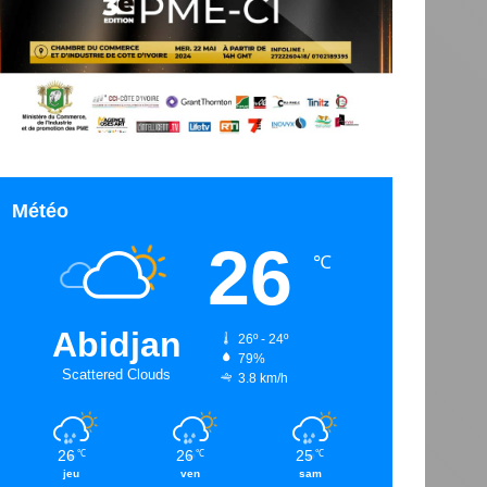
Météo
26
℃
Abidjan
26º - 24º
79%
Scattered Clouds
3.8 km/h
26
26
25
℃
℃
℃
jeu
ven
sam