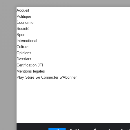
Accueil
Politique
Économie
Société
Sport
International
Culture
Opinions
Dossiers
Certification JTI
Mentions légales
Play Store
Se Connecter
S'Abonner