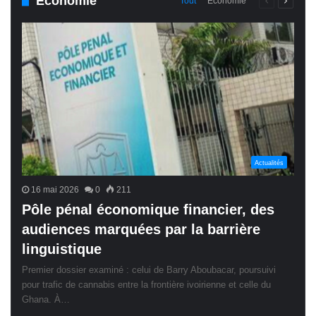
Économie
Page
Page
Tout
Économie
précédente
suivant
Actualités
16 mai 2026
0
211
Pôle pénal économique financier, des
audiences marquées par la barrière
linguistique
Premier dossier examiné : celui de Barry Aboubacar, poursuivi
pour trafic de cannabis entre la frontière ivoirienne et celle du
Ghana. À…