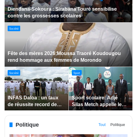
Dabakala:Le festival FEMUDA 2.0 dévoile des
innovations porteuses d’espoir pour la jeunesse
Sport
Jeux paralympiques de 2028 :
Société
Société
Bodokro : 30 élèves
Insertion des jeunes: La
célébrés à la Journée de
Côte d’Ivoire renforce le
l’Excellence du Lycée
suivi des conventions
moderne
de maîtrise d’ouvrage
Politique
déléguée
Tout
Politique