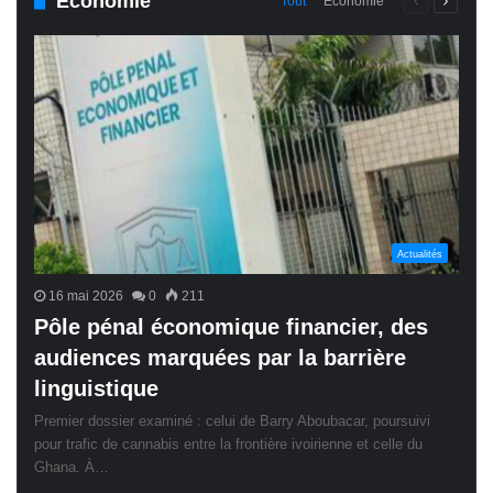
Économie
Page
Page
Tout
Économie
précédente
suivant
Actualités
16 mai 2026
0
211
Pôle pénal économique financier, des
audiences marquées par la barrière
linguistique
Premier dossier examiné : celui de Barry Aboubacar, poursuivi
pour trafic de cannabis entre la frontière ivoirienne et celle du
Ghana. À…