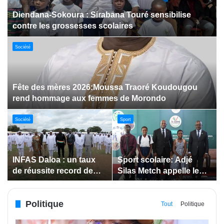
Dabakala:Le festival FEMUDA 2.0 dévoile des
innovations porteuses d’espoir pour la jeunesse
Sport
Jeux paralympiques de 2028 :
Société
Société
Bodokro : 30 élèves
Insertion des jeunes: La
célébrés à la Journée de
Côte d’Ivoire renforce le
l’Excellence du Lycée
suivi des conventions
moderne
de maîtrise d’ouvrage
Politique
déléguée
Tout
Politique