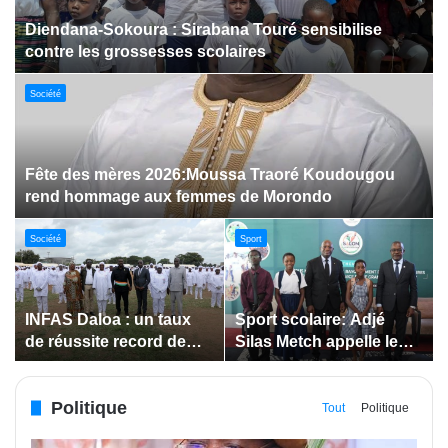
Dabakala:Le festival FEMUDA 2.0 dévoile des
innovations porteuses d’espoir pour la jeunesse
Sport
Jeux paralympiques de 2028 :
Société
Société
Bodokro : 30 élèves
Insertion des jeunes: La
célébrés à la Journée de
Côte d’Ivoire renforce le
l’Excellence du Lycée
suivi des conventions
moderne
de maîtrise d’ouvrage
Politique
déléguée
Tout
Politique