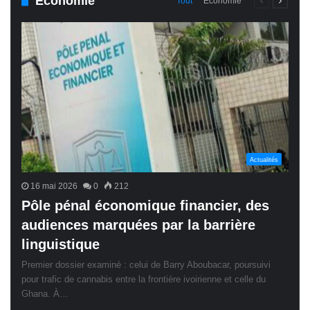
Économie
Page
Page
Tout
Économie
précédente
suivant
Actualités
16 mai 2026
0
212
Pôle pénal économique financier, des
audiences marquées par la barrière
linguistique
Premier dossier examiné : celui de Barry Aboubacar, poursuivi
pour trafic de cannabis entre la frontière ivoirienne et celle du
Ghana. À…