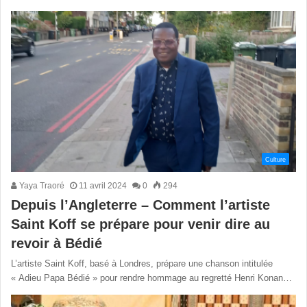
Culture
Yaya Traoré
11 avril 2024
0
294
Depuis l’Angleterre – Comment l’artiste
Saint Koff se prépare pour venir dire au
revoir à Bédié
L’artiste Saint Koff, basé à Londres, prépare une chanson intitulée
« Adieu Papa Bédié » pour rendre hommage au regretté Henri Konan…