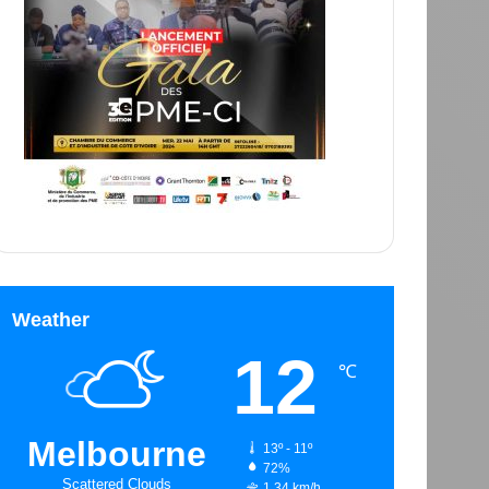
Weather
12
℃
Melbourne
13º - 11º
72%
Scattered Clouds
1.34 km/h