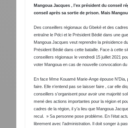
Mangoua Jacques , l’ex président du conseil rég
conseil après sa sortie de prison. Mais Mangoua
Des conseillers régionaux du Gbekê et des cadres du
entraîne le Pdci et le Président Bédié dans une gu
Mangoua Jacques veut reprendre la présidence du co
Président Bédié dans cette bataille. Face à cette s
conseillers régionaux le vendredi 15 juillet 2021 p
voter Mangoua en cas de nouvelle convocation du c
En face Mme Kouamé Marie-Ange épouse N’Dia, prés
faire. Elle n’entend pas se laisser faire , car elle
conseillers s’organisent pour avoir une majorité so
mené des actions importantes pour la région et pou
cadres de la région, il y’a lieu que Mangoua Jacq
recul. » Sa personne pose problème. En l’état actu
librement avec l’administration. Il doit songer à pa