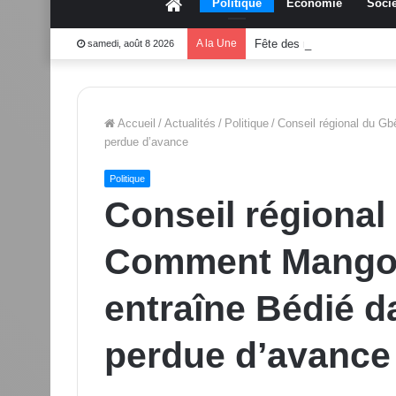
Accueil
Politique
Économie
Socié
A la Une
Fête des mères 2026:Mou
samedi, août 8 2026
Accueil
/
Actualités
/
Politique
/
Conseil régional du G
perdue d’avance
Politique
Conseil régiona
Comment Mango
entraîne Bédié d
perdue d’avance