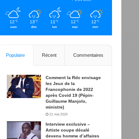
12
13
11
12
12
℃
℃
℃
℃
℃
sam
dim
lun
mar
mer
Populaire
Récent
Commentaires
Comment la Rdc envisage
les Jeux de la
Francophonie de 2022
après Covid 19 (Pépin-
Guillaume Manjolo,
ministre)
21 mai 2020
Interview exclusive –
Artiste coupe décalé
devenu homme d’affaires