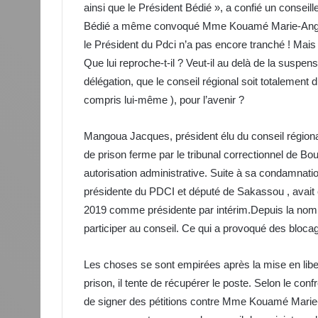
ainsi que le Président Bédié », a confié un conseill
Bédié a même convoqué Mme Kouamé Marie-Ange é
le Président du Pdci n’a pas encore tranché ! Mais
Que lui reproche-t-il ? Veut-il au delà de la suspen
délégation, que le conseil régional soit totalement 
compris lui-même ), pour l’avenir ?
Mangoua Jacques, président élu du conseil région
de prison ferme par le tribunal correctionnel de Bo
autorisation administrative. Suite à sa condamna
présidente du PDCI et député de Sakassou , avait 
2019 comme présidente par intérim.Depuis la nomin
participer au conseil. Ce qui a provoqué des bloca
Les choses se sont empirées après la mise en lib
prison, il tente de récupérer le poste. Selon le con
de signer des pétitions contre Mme Kouamé Marie-