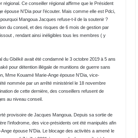
er régional. Ce conseiller régional affirme que le Président
pouse N’Dia pour l’écouter. Mais comme elle est Pdci,
 pourquoi Mangoua Jacques refuse-t-il de la soutenir ?
sion du conseil, et des risques de 6 mois de gestion par
dissout , rendant ainsi inéligibles tous les membres ( y
al du Gbêkê avait été condamné le 3 octobre 2019 à 5 ans
uaké pour détention illégale de munitions de guerre sans
tion, Mme Kouamé Marie-Ange épouse N’Dia, vice-
été nommée par un arrêté ministériel le 18 novembre
ation de cette dernière, des conseillers refusent de
ges au niveau conseil.
erté provisoire de Jacques Mangoua. Depuis sa sortie de
frère l’infodrome, des vice-présidents ont été manipulés afin
Ange épouse N’Dia. Le blocage des activités a amené le