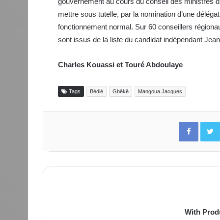
gouvernement au cours du conseil des ministres du 
mettre sous tutelle, par la nomination d’une délégat
fonctionnement normal. Sur 60 conseillers région
sont issus de la liste du candidat indépendant Je
Charles Kouassi et Touré Abdoulaye
Tags
Bédié
Gbêkê
Mangoua Jacques
Facebo
With Prod