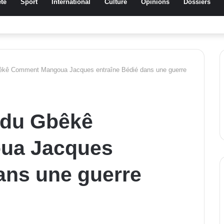
té
Sport
International
Culture
Opinions
Dossiers
ssa Traoré Koudougou rend hommage aux femmes de Morondo
bêkê Comment Mangoua Jacques entraîne Bédié dans une guerre
l du Gbêkê
ua Jacques
ans une guerre