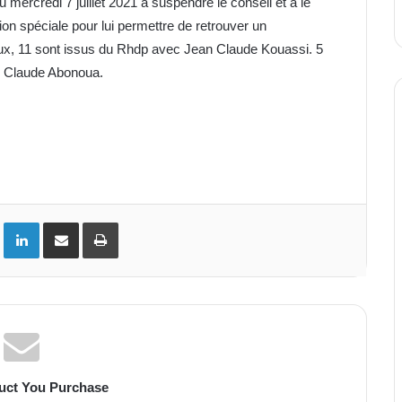
mercredi 7 juillet 2021 à suspendre le conseil et à le
ion spéciale pour lui permettre de retrouver un
aux, 11 sont issus du Rhdp avec Jean Claude Kouassi. 5
an Claude Abonoua.
ok
Twitter
Linkedin
Partager par email
Imprimer
uct You Purchase