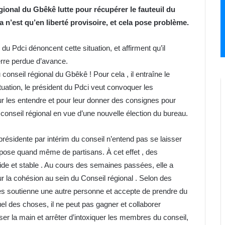
ional du Gbêkê lutte pour récupérer le fauteuil du
 n’est qu’en liberté provisoire, et cela pose problème.
 Pdci dénoncent cette situation, et affirment qu’il
erre perdue d’avance.
nseil régional du Gbêkê ! Pour cela , il entraîne le
ituation, le président du Pdci veut convoquer les
our les entendre et pour leur donner des consignes pour
onseil régional en vue d’une nouvelle élection du bureau.
idente par intérim du conseil n’entend pas se laisser
 dispose quand même de partisans. À cet effet , des
lide et stable . Au cours des semaines passées, elle a
r la cohésion au sein du Conseil régional . Selon des
ues soutienne une autre personne et accepte de prendre du
el des choses, il ne peut pas gagner et collaborer
sser la main et arrêter d’intoxiquer les membres du conseil,