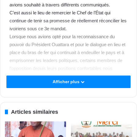
avions souhaité à travers différents communiqués.
C’est aussi le lieu de remercier le Chef de l’État qui
continue de tenir sa promesse de réellement réconcilier les
ivoiriens sous ce 3e mandat.
Lorsque nous avions opté pour la reconnaissance du
pouvoir du Président Ouattara et pour le dialogue en lieu et
place du bras de fer qui continuait à endeuiller le pays et à
emprisonner les leaders politiques, certains membres de
l’opposition depuis leurs positions confortables nous
traitaient de tous les noms…
Afficher plus
Je suis aujourd’hui fier de constater qu’avec l’humilité et le
réalisme politique appliqués, le pays a retrouvé son calme,
les vies humaines sont préservées et les ivoiriens vaquent
tranquillement à leurs occupations respectives et les
Articles similaires
leaders de l’opposition recouvrent progressivement la
liberté.
Cela dit, j’adresse mes vives félicitations aux Présidents