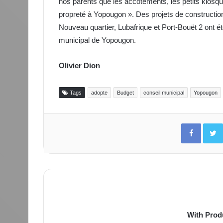
nos parents que les accotements, les petits kiosque
propreté à Yopougon ». Des projets de constructio
Nouveau quartier, Lubafrique et Port-Bouët 2 ont é
municipal de Yopougon.
Olivier Dion
Tags
adopte
Budget
conseil municipal
Yopougon
Facebo
With Prod