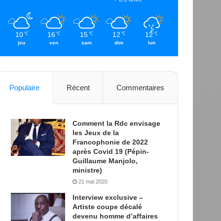
10
16
15
12
12
℃
℃
℃
℃
℃
jeu
ven
sam
dim
lun
Populaire
Récent
Commentaires
Comment la Rdc envisage
les Jeux de la
Francophonie de 2022
après Covid 19 (Pépin-
Guillaume Manjolo,
ministre)
21 mai 2020
Interview exclusive –
Artiste coupe décalé
devenu homme d’affaires