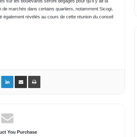
s sur les boulevards seront dégagés pour qu’il y ait la
n de marchés dans certains quartiers, notamment Sicogi,
té également révélés au cours de cette réunion du conseil
ok
Twitter
Linkedin
Partager par email
Imprimer
uct You Purchase