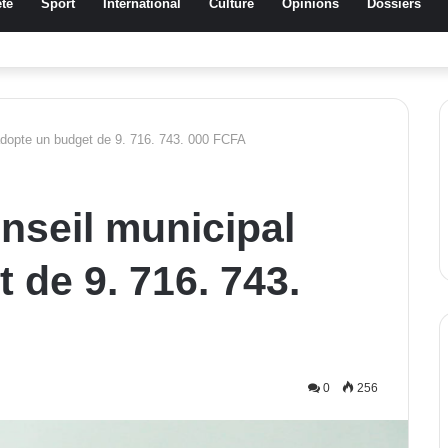
té
Sport
International
Culture
Opinions
Dossiers
a Traoré Koudougou rend hommage aux femmes de Morondo
adopte un budget de 9. 716. 743. 000 FCFA
nseil municipal
 de 9. 716. 743.
0
256