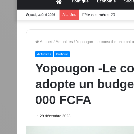
Accueil
Politique
Économie
Socié
A la Une
Fête des mères 2026:Mouss
jeudi, août 6 2026
Accueil
/
Actualités
/
Yopougon -Le conseil municipal 
Actualités
Politique
Yopougon -Le co
adopte un budget
000 FCFA
29 décembre 2023