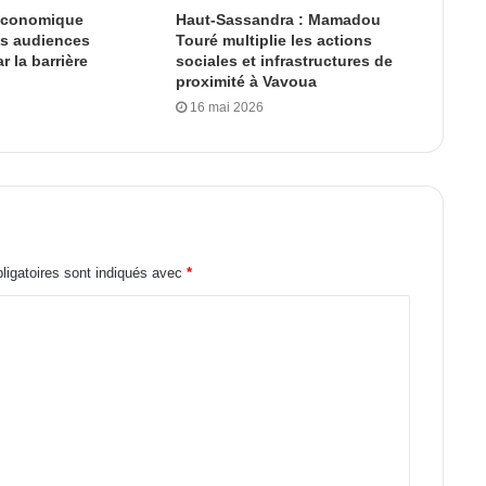
 économique
Haut-Sassandra : Mamadou
es audiences
Touré multiplie les actions
 la barrière
sociales et infrastructures de
proximité à Vavoua
16 mai 2026
igatoires sont indiqués avec
*