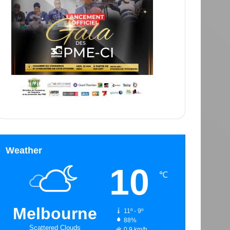
Weather
10
℃
Melbourne
11º - 9º
88%
Scattered Clouds
0.9 km/h