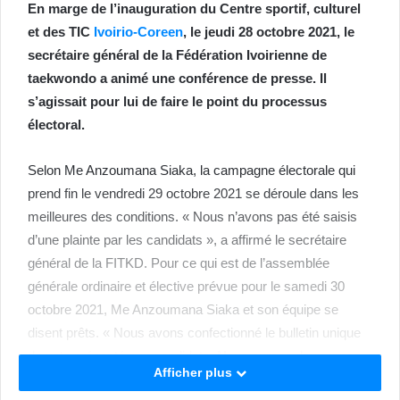
En marge de l’inauguration du Centre sportif, culturel
et des TIC
Ivoirio-Coreen
, le jeudi 28 octobre 2021, le
secrétaire général de la Fédération Ivoirienne de
taekwondo a animé une conférence de presse. Il
s’agissait pour lui de faire le point du processus
électoral.
Selon Me Anzoumana Siaka, la campagne électorale qui
prend fin le vendredi 29 octobre 2021 se déroule dans les
meilleures des conditions. « Nous n’avons pas été saisis
d’une plainte par les candidats », a affirmé le secrétaire
général de la FITKD. Pour ce qui est de l’assemblée
générale ordinaire et élective prévue pour le samedi 30
octobre 2021, Me Anzoumana Siaka et son équipe se
disent prêts. « Nous avons confectionné le bulletin unique
de vote présenté aux candidats. Nous aurons deux urnes
Afficher plus
transparentes et deux isoloirs. En ce qui nous concerne,