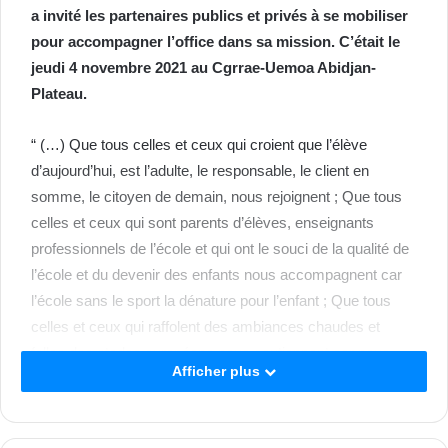
a invité les partenaires publics et privés à se mobiliser
pour accompagner l’office dans sa mission. C’était le
jeudi 4 novembre 2021 au Cgrrae-Uemoa Abidjan-
Plateau.
“ (…) Que tous celles et ceux qui croient que l’élève
d’aujourd’hui, est l’adulte, le responsable, le client en
somme, le citoyen de demain, nous rejoignent ; Que tous
celles et ceux qui sont parents d’élèves, enseignants
professionnels de l’école et qui ont le souci de la qualité de
l’école et du devenir des enfants nous accompagnent car
l’école sans le sport la dénature pour l’enfant ; Que tous
celles et ceux qui raffolent des ambiances chaudes et
folles des stades européens nous soutiennent car nous
Afficher plus
avons tous les projets pour l’avènement d’une filière
économique dynamique qui s’autoorganise pour y parvenir.
Vous devez tous, ici, nous accompagner car je suis