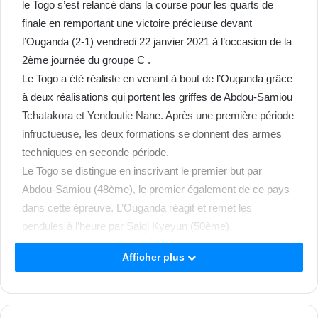
le Togo s’est relancé dans la course pour les quarts de
finale en remportant une victoire précieuse devant
l’Ouganda (2-1) vendredi 22 janvier 2021 à l’occasion de la
2ème journée du groupe C .
Le Togo a été réaliste en venant à bout de l’Ouganda grâce
à deux réalisations qui portent les griffes de Abdou-Samiou
Tchatakora et Yendoutie Nane. Après une première période
infructueuse, les deux formations se donnent des armes
techniques en seconde période.
Le Togo se distingue en inscrivant le premier but par
Abdou-Samiou (48ème), le premier également de ce pays
dans cette épreuve. L’Ouganda réagit et remet les
pendules à l’heure par Saidi Kyeyun (50ème).
Sept minutes plus tard, les Éperviers reprennent l’avantage
Afficher plus
grâce à Yendoutie Nane (57ème). La victoire propulse le
Togo à la deuxième place au classement derrière le Maroc
4 points. Son adversaire se contente de la 4ème et