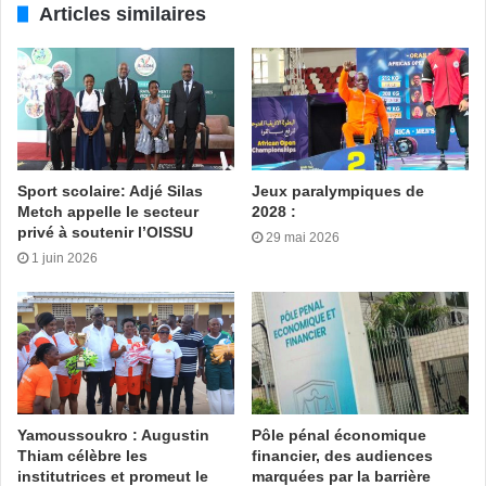
dernière place avec un seul point derrière le Rwanda, 3ème
Articles similaires
avec 2 points.
Mardi 26 janvier 2021, le Togo va à l’assaut du Rwanda
pour chercher la qualification. Le Maroc n’aura besoin que
d’un match nul pour se qualifier pour le prochain tour.
Adou Mel
Sport scolaire: Adjé Silas
Jeux paralympiques de
Metch appelle le secteur
2028 :
privé à soutenir l’OISSU
29 mai 2026
1 juin 2026
Yamoussoukro : Augustin
Pôle pénal économique
Thiam célèbre les
financier, des audiences
institutrices et promeut le
marquées par la barrière