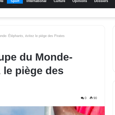
té
Sport
International
Culture
Opinions
Dossiers
a Traoré Koudougou rend hommage aux femmes de Morondo
nde- Éléphants, évitez le piège des Pirates
oupe du Monde-
 le piège des
0
90