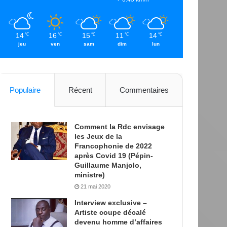
14
16
15
11
14
℃
℃
℃
℃
℃
jeu
ven
sam
dim
lun
Populaire
Récent
Commentaires
Comment la Rdc envisage
les Jeux de la
Francophonie de 2022
après Covid 19 (Pépin-
Guillaume Manjolo,
ministre)
21 mai 2020
Interview exclusive –
Artiste coupe décalé
devenu homme d’affaires