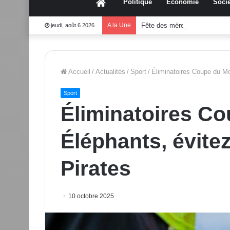
Accueil
Politique
Économie
Socié
A la Une
Fête des mères 2026:Mouss
jeudi, août 6 2026
Accueil
/
Actualités
/
Sport
/
Éliminatoires Coupe du Mo
Sport
Éliminatoires C
Éléphants, évitez
Pirates
10 octobre 2025