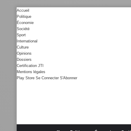
Accueil
Politique
Économie
Société
Sport
International
Culture
Opinions
Dossiers
Certification JTI
Mentions légales
Play Store
Se Connecter
S'Abonner