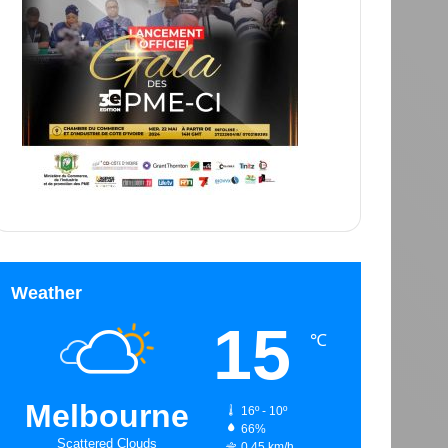
Weather
15
℃
Melbourne
16º - 10º
66%
Scattered Clouds
0.45 km/h