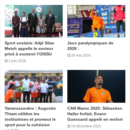
Notons que les Éléphants défieront le Nigeria pour le titre le
dimanche 11 février 2024.
Beker Yao
Sport scolaire: Adjé Silas
Jeux paralympiques de
Metch appelle le secteur
2028 :
Tags
célébré
Côte d’Ivoire
Daloa
Éléphants
RDC
privé à soutenir l’OISSU
29 mai 2026
victoire
1 juin 2026
Yamoussoukro : Augustin
CAN Maroc 2025: Sébastien
Thiam célèbre les
Haller forfait, Evann
institutrices et promeut le
Guessand appelé en renfort
sport pour la cohésion
19 décembre 2025