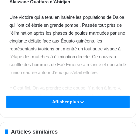
Alassane Ouattara d’Abidjan.
Une victoire qui a tenu en haleine les populations de Daloa
qui l’ont célébrée en grande pompe . Passés tout près de
l’élimination après les phases de poules marquées par une
cinglante défaite face aux Équato-guinéens, les
représentants ivoiriens ont montré un tout autre visage à
l’étape des matches à élimination directe. Ce nouveau
souffle des hommes de Faé Emerse a relancé et consolidé
l’union sacrée autour d’eux qui s’était effritée.
« C’est fini. On va prendre cette coupe, Y a rien à faire »,
assure avec enthousiasme Loua Pierre. Un autre supporter
Afficher plus
a rendu hommage à Faé Emerse et ses hommes pour la
joie qu’ils procurent à la population.
« La Côte d’Ivoire aura sa revanche le dimanche en battant
Articles similaires
le Nigéria » , a-t-il affirmé.