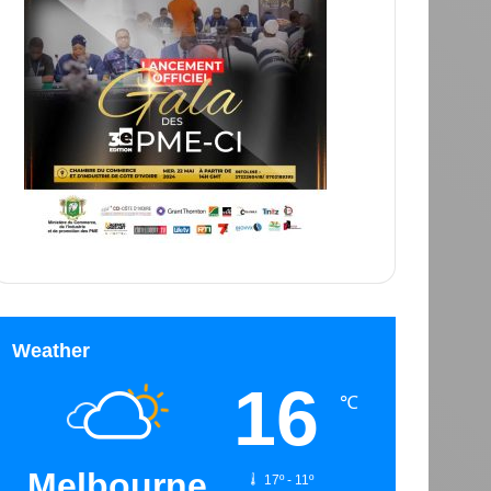
Weather
16
℃
Melbourne
17º - 11º