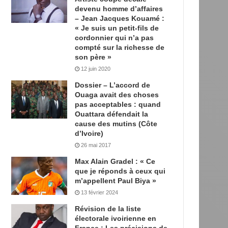
devenu homme d’affaires
– Jean Jacques Kouamé :
« Je suis un petit-fils de
cordonnier qui n’a pas
compté sur la richesse de
son père »
12 juin 2020
Dossier – L’accord de
Ouaga avait des choses
pas acceptables : quand
Ouattara défendait la
cause des mutins (Côte
d’Ivoire)
26 mai 2017
Max Alain Gradel : « Ce
que je réponds à ceux qui
m’appellent Paul Biya »
13 février 2024
Révision de la liste
électorale ivoirienne en
France : Les précisions de