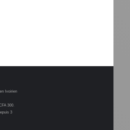
en Ivoirien
.CFA 300.
depuis 3