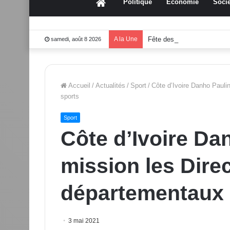
Accueil
Politique
Économie
Socié
A la Une
Fête des mères 2026:Mou
samedi, août 8 2026
Accueil
/
Actualités
/
Sport
/
Côte d’Ivoire Danho Pauli
sports
Sport
Côte d’Ivoire Da
mission les Dire
départementaux 
3 mai 2021