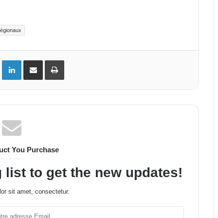
régionaux
ok
Twitter
Linkedin
Partager par email
Imprimer
uct You Purchase
 list to get the new updates!
or sit amet, consectetur.