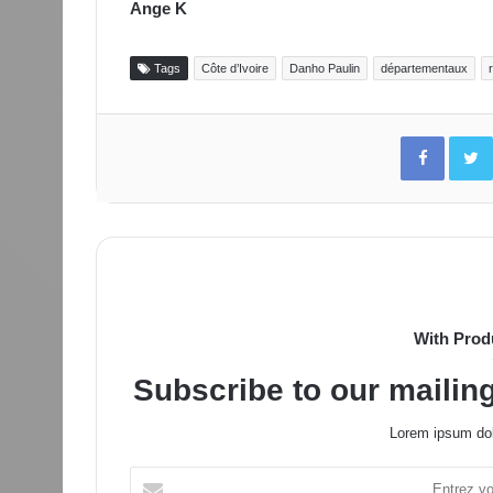
Ange K
Tags
Côte d’Ivoire
Danho Paulin
départementaux
Facebo
With Prod
Subscribe to our mailing
Lorem ipsum dol
Entrez