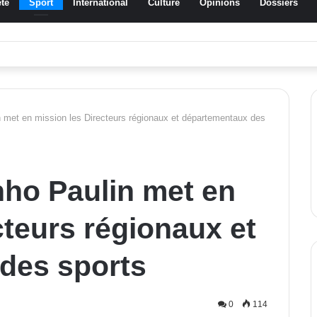
té
Sport
International
Culture
Opinions
Dossiers
ssa Traoré Koudougou rend hommage aux femmes de Morondo
n met en mission les Directeurs régionaux et départementaux des
nho Paulin met en
cteurs régionaux et
des sports
0
114