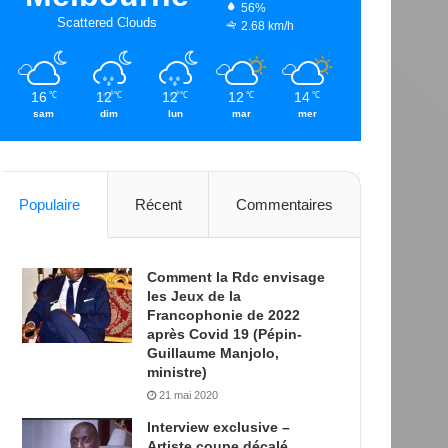
56%
Scattered Clouds
2.68 km/h
16
12
12
12
14
℃
℃
℃
℃
℃
sam
dim
lun
mar
mer
Populaire
Récent
Commentaires
Comment la Rdc envisage
les Jeux de la
Francophonie de 2022
après Covid 19 (Pépin-
Guillaume Manjolo,
ministre)
21 mai 2020
Interview exclusive –
Artiste coupe décalé