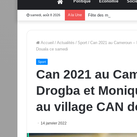
Accueil
Politique
Économie
Socié
A la Une
Fête des mères 2026:Mou
samedi, août 8 2026
Accueil
/
Actualités
/
Sport
/
Can 2021 au Cameroun – D
Douala ce samedi
Sport
Can 2021 au Cam
Drogba et Moniq
au village CAN 
14 janvier 2022