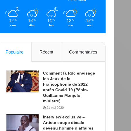
12
13
11
12
12
℃
℃
℃
℃
℃
sam
dim
lun
mar
mer
Populaire
Récent
Commentaires
Comment la Rdc envisage
les Jeux de la
Francophonie de 2022
après Covid 19 (Pépin-
Guillaume Manjolo,
ministre)
21 mai 2020
Interview exclusive –
Artiste coupe décalé
devenu homme d’affaires