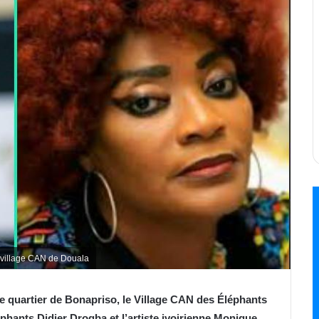
village CAN de Douala
le quartier de Bonapriso, le Village CAN des Éléphants
éphants Didier Drogba et l’artiste ivoirienne Monique