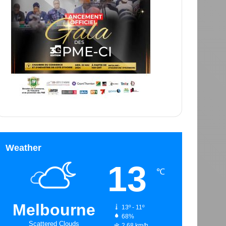
Weather
13
℃
Melbourne
13º - 11º
68%
Scattered Clouds
2.68 km/h