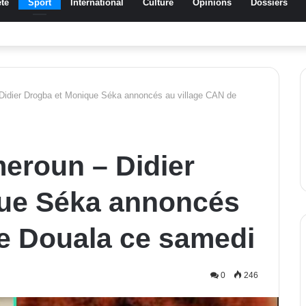
té
Sport
International
Culture
Opinions
Dossiers
ssa Traoré Koudougou rend hommage aux femmes de Morondo
idier Drogba et Monique Séka annoncés au village CAN de
eroun – Didier
ue Séka annoncés
de Douala ce samedi
0
246