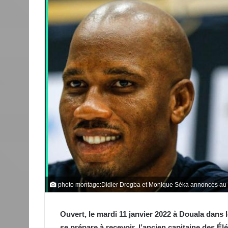
photo montage:Didier Drogba et Monique Séka annoncés au 
Ouvert, le mardi 11 janvier 2022 à Douala dans 
se prépare à recevoir, l’ancien capitaine des Él