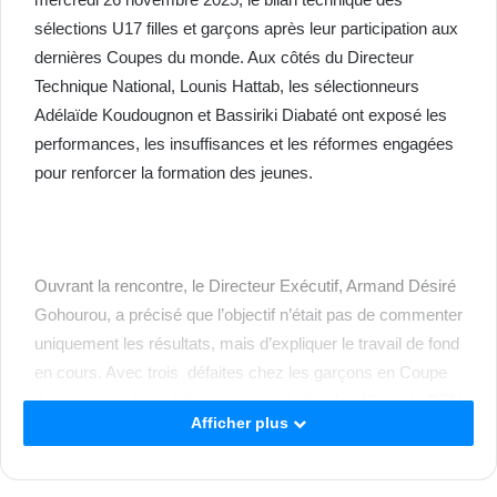
sélections U17 filles et garçons après leur participation aux
dernières Coupes du monde. Aux côtés du Directeur
Technique National, Lounis Hattab, les sélectionneurs
Adélaïde Koudougnon et Bassiriki Diabaté ont exposé les
performances, les insuffisances et les réformes engagées
pour renforcer la formation des jeunes.
Ouvrant la rencontre, le Directeur Exécutif, Armand Désiré
Gohourou, a précisé que l’objectif n’était pas de commenter
uniquement les résultats, mais d’expliquer le travail de fond
en cours. Avec trois défaites chez les garçons en Coupe
du monde et deux défaites et un nul chez les filles , le DTN
Afficher plus
a reconnu des résultats. Toutefois il a rappelé que le score
ne reflète pas tout.