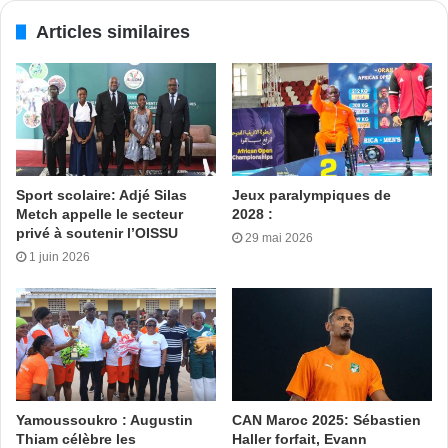
Articles similaires
développement durable
Sport scolaire: Adjé Silas
Jeux paralympiques de
Metch appelle le secteur
2028 :
privé à soutenir l’OISSU
29 mai 2026
1 juin 2026
« Réduire l’analyse au seul score serait une erreur. Notre
rôle est de bâtir, année après année, un projet de
développement durable du football de jeunes », a insisté
Lounis Hattab. Si l’état d’esprit des joueurs a été salué,
l’écart de niveau avec les grandes nations mondiales reste
important. Pour combler ce fossé, plusieurs priorités ont
Yamoussoukro : Augustin
CAN Maroc 2025: Sébastien
été fixées : réforme de la détection, préparation mieux
Thiam célèbre les
Haller forfait, Evann