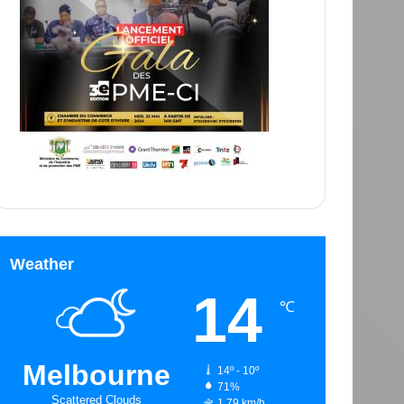
Weather
14
℃
Melbourne
14º - 10º
71%
Scattered Clouds
1.79 km/h