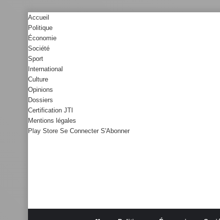
Accueil
Politique
Économie
Société
Sport
International
Culture
Opinions
Dossiers
Certification JTI
Mentions légales
Play Store
Se Connecter
S'Abonner