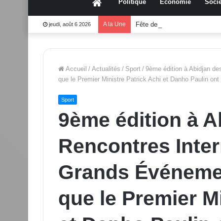
Accueil
Politique
Économie
Socié
A la Une
Fête des mères 2026:Mouss
jeudi, août 6 2026
Accueil
/
Actualités
/
Sport
/
9ème édition à Abidjan de
que le Premier Ministre Patrick Achi et Danho Paulin ont 
Sport
9ème édition à A
Rencontres Inter
Grands Événemen
que le Premier Mi