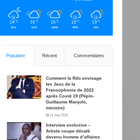
14
16
16
12
13
℃
℃
℃
℃
℃
jeu
ven
sam
dim
lun
Populaire
Récent
Commentaires
Comment la Rdc envisage
les Jeux de la
Francophonie de 2022
après Covid 19 (Pépin-
Guillaume Manjolo,
ministre)
21 mai 2020
Interview exclusive –
Artiste coupe décalé
devenu homme d’affaires