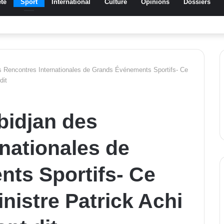
té
Sport
International
Culture
Opinions
Dossiers
a Traoré Koudougou rend hommage aux femmes de Morondo
s Rencontres Internationales de Grands Événements Sportifs- Ce
dit
bidjan des
nationales de
ts Sportifs- Ce
nistre Patrick Achi