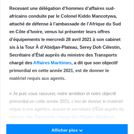
Recevant une délégation d’hommes d’affaires sud-
africains conduite par le Colonel Kiddo Mancotywa,
attaché de défense à l’ambassade de l’Afrique du Sud
en Côte d’Ivoire, venus lui présenter leurs offres
d’équipements le mercredi 28 avril 2021 à son cabinet
sis à la Tour À d’Abidjan-Plateau, Serey Doh Célestin,
Secrétaire d’État auprès du ministre des Transports
chargé des
Affaires Maritimes
, a dit que son objectif
primordial en cette année 2021, est de donner le
matériel requis aux agents.
« Je puis vous rassurer, notre ambition et notre objectif
primordial en cette année 2021, c’est de donner le matériel
requis à nos agents», assure le secrétaire d’État auprès du
ministre des Transports chargé des Affaires Maritimes,
Sérey Doh
au terme de cette rencontre. À cette occasion,
Afficher plus
ces hommes d’affaires du pays de Nelson Mandela, ont