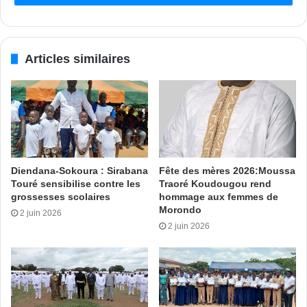
présenté, à travers les entreprises Folkor et Tactical
Communications, leur offre de matériel de protection et de
lutte contre les menaces et les pirateries des eaux
Articles similaires
ivoiriennes. Ces offres sont entre autres l’armement, les
drones, les supports logistiques, les radars, les vedettes, la
communication. Le chef de délégation, le Colonel Kiddo
Mancotywa, s’est dit satisfait de cette rencontre. D’autres
rendez-vous sont prévus dans cet élan de dotation des
agents maritimes en matériel tactique.
Diendana-Sokoura : Sirabana
Fête des mères 2026:Moussa
Touré sensibilise contre les
Traoré Koudougou rend
MO avec KN
grossesses scolaires
hommage aux femmes de
Morondo
2 juin 2026
2 juin 2026
Tags
affaires maritimes
eaux ivoiriennes
Secrétariat d'État
Serey Doh Celestin