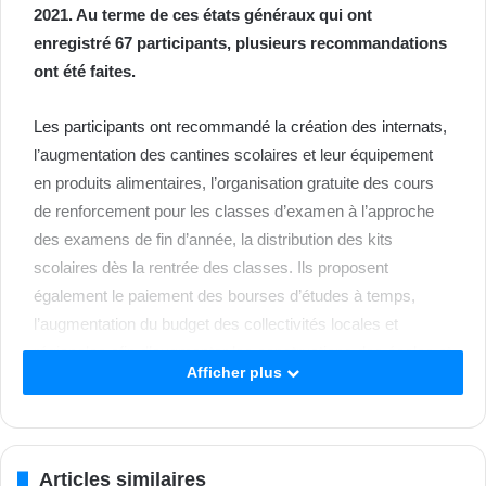
2021. Au terme de ces états généraux qui ont
enregistré 67 participants, plusieurs recommandations
ont été faites.
Les participants ont recommandé la création des internats,
l’augmentation des cantines scolaires et leur équipement
en produits alimentaires, l’organisation gratuite des cours
de renforcement pour les classes d’examen à l’approche
des examens de fin d’année, la distribution des kits
scolaires dès la rentrée des classes. Ils proposent
également le paiement des bourses d’études à temps,
l’augmentation du budget des collectivités locales et
régionales afin d’augmenter les constructions des écoles et
Afficher plus
collèges de proximité dans la région.
A l’entame des assises de ces états généraux, le préfet de
région, préfet de département de Guiglo, Yacouba Doumbia
Articles similaires