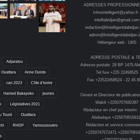
ADRESSES PROFESSIONNE
Infosintelligent@yahoo.fr 
intelliabidjan@gmail.com
redaction@lintelligentdabidjan.
admin@lintelligentdabidjan.i
Hébergeur web : LWS
ADRESSE POSTALE & T
Adjaratou
Adresse postale: 28 BP 1475 Abi
Tel fixe +225 22458525
 Ouattara
Anne Ouloto
Fax +22522458524 - 22 45 8
can 2023
Côte d’Ivoire
Hamed Bakayoko
jeunes
Gérant et Directeur de publication
Wakili +2250707692387
i
Législatives 2021
Rédacteur en chef par interim :
 Touré
Ouattara
Abdoulaye +22507081691
Rédaction et service commerc
chi
RHDP
Yamoussoukro
+2250747572471 +225070816
s
+2250707434125