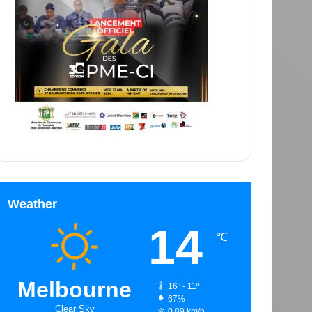
Weather
14
℃
Melbourne
16º - 11º
67%
Clear Sky
0.89 km/h