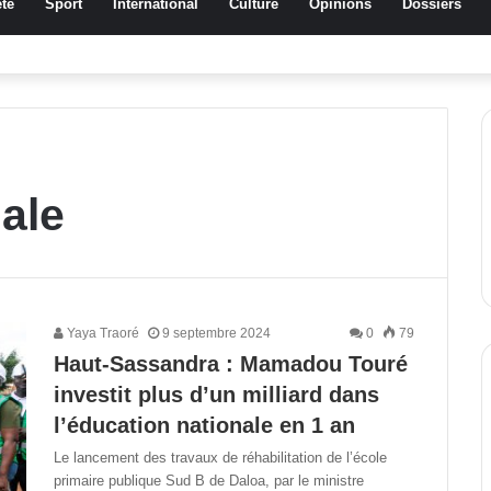
té
Sport
International
Culture
Opinions
Dossiers
ussa Traoré Koudougou rend hommage aux femmes de Morondo
ale
Yaya Traoré
9 septembre 2024
0
79
Haut-Sassandra : Mamadou Touré
investit plus d’un milliard dans
l’éducation nationale en 1 an
Le lancement des travaux de réhabilitation de l’école
primaire publique Sud B de Daloa, par le ministre