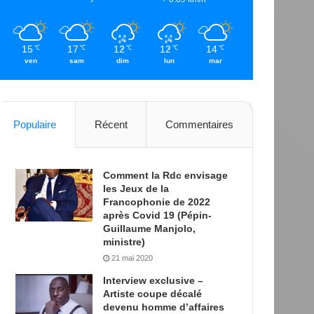
15
17
12
12
14
℃
℃
℃
℃
℃
ven
sam
dim
lun
mar
Populaire
Récent
Commentaires
Comment la Rdc envisage
les Jeux de la
Francophonie de 2022
après Covid 19 (Pépin-
Guillaume Manjolo,
ministre)
21 mai 2020
Interview exclusive –
Artiste coupe décalé
devenu homme d’affaires