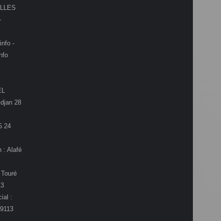
LLES
-
info -
nfo
EL
djan 28
5 24
 : Alafé
 Touré
13
ial :
9113