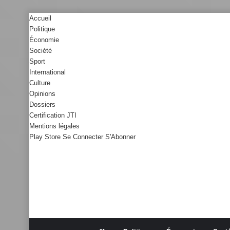
Accueil
Politique
Économie
Société
Sport
International
Culture
Opinions
Dossiers
Certification JTI
Mentions légales
Play Store
Se Connecter
S'Abonner