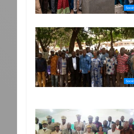
Socié
Socié