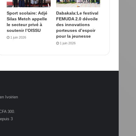
Sport scolaire: Adjé
Dabakala:Le festival
Silas Metch appelle
FEMUDA 2.0 dévoile
le secteur privé à
des innovations
soutenir l’OISSU
porteuses d’espoir
pour la jeunesse
1 juin 2026
1 juin 2026
en Ivoirien
.CFA 300.
depuis 3