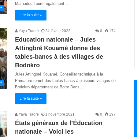
Mamadou Touré, également…
té
Lire la suite »
Yaya Traoré
24 février 2022
0
174
Education nationale – Jules
Attingbré Kouamé donne des
tables-bancs à des villages de
Bodokro
Jules Attingbré Kouamé, Conseiller technique à la
Primature remet des tables-bancs à plusieurs villages de
té
Bodokro département de Botro Dans…
Lire la suite »
Yaya Traoré
1 novembre 2021
0
197
États généraux de l’Éducation
nationale – Voici les