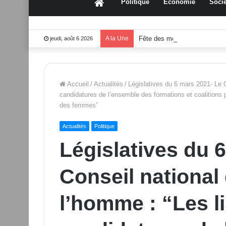
Accueil
Politique
Économie
Socié
A la Une
Fête des mères 2026:Mouss
jeudi, août 6 2026
Accueil
/
Actualités
/
Législatives du 6 mars 2021- Le C
candidatures de l’ensemble des formations et coalitions 
des femmes”
Actualités
Politique
Législatives du 
Conseil national 
l’homme : “Les l