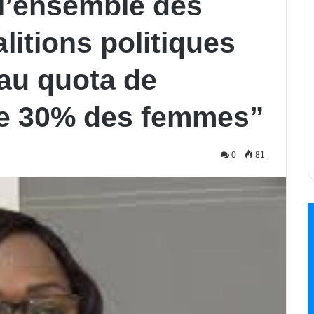
 l’ensemble des
litions politiques
 au quota de
de 30% des femmes”
0
81