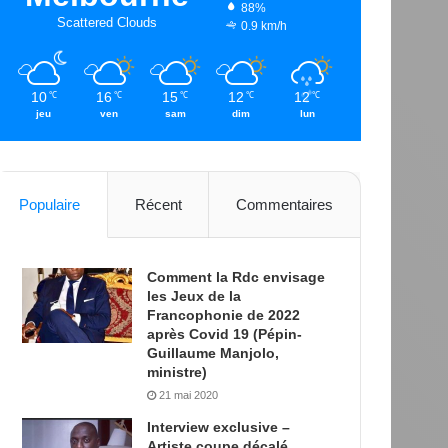
88%
Scattered Clouds
0.9 km/h
10
16
15
12
12
℃
℃
℃
℃
℃
jeu
ven
sam
dim
lun
Populaire
Récent
Commentaires
Comment la Rdc envisage
les Jeux de la
Francophonie de 2022
après Covid 19 (Pépin-
Guillaume Manjolo,
ministre)
21 mai 2020
Interview exclusive –
Artiste coupe décalé