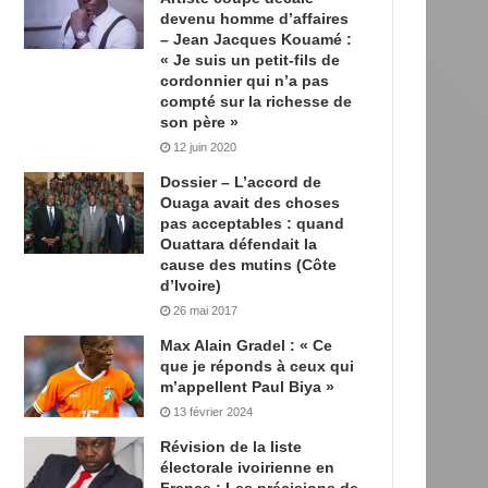
devenu homme d’affaires
– Jean Jacques Kouamé :
« Je suis un petit-fils de
cordonnier qui n’a pas
compté sur la richesse de
son père »
12 juin 2020
Dossier – L’accord de
Ouaga avait des choses
pas acceptables : quand
Ouattara défendait la
cause des mutins (Côte
d’Ivoire)
26 mai 2017
Max Alain Gradel : « Ce
que je réponds à ceux qui
m’appellent Paul Biya »
13 février 2024
Révision de la liste
électorale ivoirienne en
France : Les précisions de