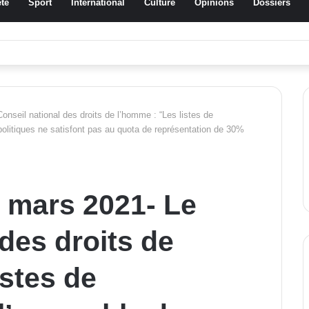
té
Sport
International
Culture
Opinions
Dossiers
a Traoré Koudougou rend hommage aux femmes de Morondo
onseil national des droits de l’homme : “Les listes de
politiques ne satisfont pas au quota de représentation de 30%
6 mars 2021- Le
des droits de
istes de