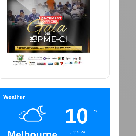
Weather
10
℃
Melbourne
11º - 9º